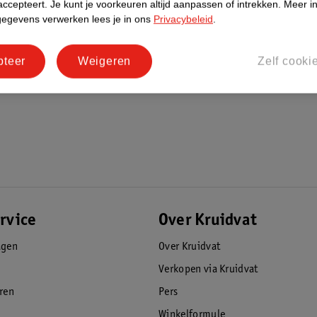
accepteert.
Je kunt je voorkeuren altijd aanpassen of intrekken.
Meer in
gegevens verwerken lees je in ons
Privacybeleid
.
ies zoals rode vlekken of wallen.
pteer
Weigeren
Zelf cooki
rvice
Over Kruidvat
agen
Over Kruidvat
Verkopen via Kruidvat
eren
Pers
Winkelformule