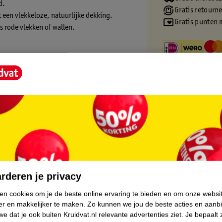
d.
Gratis retourn
 een vlekkeloze, natuurlijke dekking.
Gratis punten 
 rode vlekken of wallen.
ect
ngen
 een natuurlijke dekking geeft. De concealer
vrij van parfum.
core.
kt of als eerste stap van je basic teint
rderen je privacy
rs. Gebruik de concealer in een lichtere
ken cookies om je de beste online ervaring te bieden en om onze websi
de zelfde kleur als je huid om rode plekjes en
er en makkelijker te maken.
Zo kunnen we jou de beste acties en aanb
e dat je ook buiten Kruidvat.nl relevante advertenties ziet.
Je bepaalt 