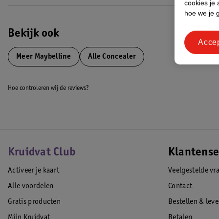
cookies je 
Resultaat
hoe we je 
Met de concealer camoufleer je gemakkelijk oneffenheden en imperfect
EAN code:0000030096585
Bekijk ook
Acce
Meer
Maybelline
Alle Concealer
Hoe controleren wij de reviews?
Kruidvat Club
Klantense
Activeer je kaart
Veelgestelde vr
Alle voordelen
Contact
Gratis producten
Bestellen & lev
Mijn Kruidvat
Betalen