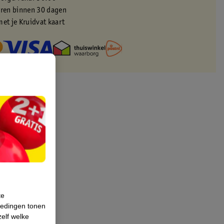
eren binnen 30 dagen
met je Kruidvat kaart
te
iedingen tonen
zelf welke