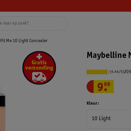
Fit Me 10 Light Concealer
Maybelline 
205
(4.44/5)
9
.
99
Kleur
10 Light