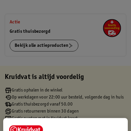
Actie
Gratis thuisbezorgd
Bekijk alle actieproducten
Kruidvat is altijd voordelig
Gratis ophalen in de winkel
Op werkdagen voor 22:00 uur besteld, volgende dag in huis
Gratis thuisbezorgd vanaf 50.00
Gratis retourneren binnen 30 dagen
Gratis punten met je Kruidvat kaart