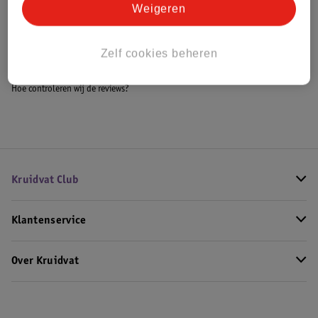
Weigeren
Bekijk ook
Zelf cookies beheren
Meer
Maybelline
Alle Concealer
Hoe controleren wij de reviews?
Kruidvat Club
Klantenservice
Over Kruidvat