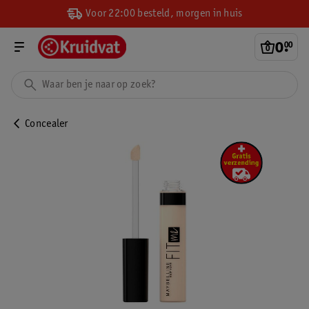
Voor 22:00 besteld, morgen in huis
0
.
00
Concealer