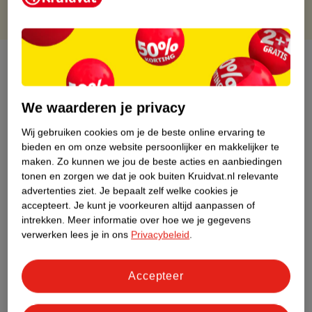
Over dit product
Productinformatie
We waarderen je privacy
Wij gebruiken cookies om je de beste online ervaring te
Etiketinformatie
bieden en om onze website persoonlijker en makkelijker te
maken.
Zo kunnen we jou de beste acties en aanbiedingen
Nature Impact Score
tonen en zorgen we dat je ook buiten Kruidvat.nl relevante
advertenties ziet.
Je bepaalt zelf welke cookies je
Dit product heeft (nog) geen Nature
accepteert.
Je kunt je voorkeuren altijd aanpassen of
Impact Score.
intrekken.
Meer informatie over hoe we je gegevens
Meer informatie
verwerken lees je in ons
Privacybeleid
.
Accepteer
Bestel & Bezorginformatie