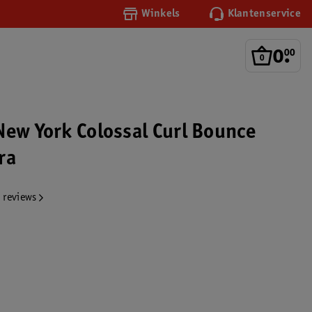
Winkels
Klantenservice
0
.
00
New York Colossal Curl Bounce
ra
 reviews