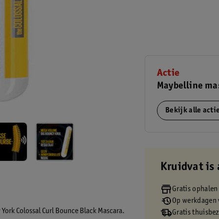
Actie
Maybelline mas
Bekijk alle act
Kruidvat is 
Gratis ophalen
Op werkdagen v
York Colossal Curl Bounce Black Mascara.
Gratis thuisbe