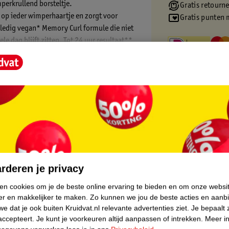
erkrullend borsteltje.
Gratis retourn
n op ieder wimperhaartje en zorgt voor
Gratis punten 
ledig vegan* Memory Curl formule die niet
e dag blijft zitten. Tot 24 uur resultaat**.
voor gevoelige ogen en lensdragers.
sumententest, 103 personen.
core.
rderen je privacy
ken cookies om je de beste online ervaring te bieden en om onze websi
er en makkelijker te maken.
Zo kunnen we jou de beste acties en aanb
e dat je ook buiten Kruidvat.nl relevante advertenties ziet.
Je bepaalt 
accepteert.
Je kunt je voorkeuren altijd aanpassen of intrekken.
Meer in