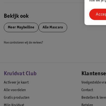
hoe we je 
Acce
Bekijk ook
Meer
Maybelline
Alle Mascara
Hoe controleren wij de reviews?
Kruidvat Club
Klantense
Activeer je kaart
Veelgestelde vr
Alle voordelen
Contact
Gratis producten
Bestellen & lev
Mijn Kruidvat
Betalen