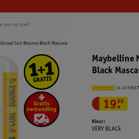
olossal Curl Bounce Black Mascara
Maybelline 
Black Masca
537
(4.43/5)
19
.
99
Kleur
VERY BLACk