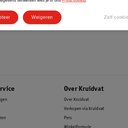
gegevens verwerken lees je in ons
Privacybeleid
.
pteer
Weigeren
Zelf cooki
rvice
Over Kruidvat
agen
Over Kruidvat
Verkopen via Kruidvat
eren
Pers
Winkelformule