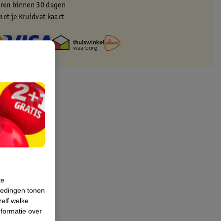
eren binnen 30 dagen
met je Kruidvat kaart
te
iedingen tonen
zelf welke
formatie over