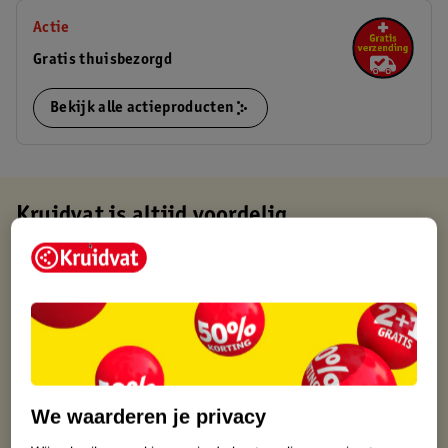
Actie
Gratis thuisbezorgd
Bekijk alle actieproducten
Kruidvat is altijd voordelig
Gratis ophalen in de winkel
Op werkdagen voor 22:00 uur besteld, volgende dag in huis
Gratis thuisbezorgd vanaf 50.00
Gratis retourneren binnen 30 dagen
Gratis punten met je Kruidvat kaart
We waarderen je privacy