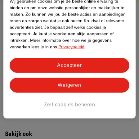
Wij gebruiken cookies om je de beste online ervaring te
bieden en om onze website persoonlijker en makkelijker te
Over dit product
maken.
Zo kunnen we jou de beste acties en aanbiedingen
tonen en zorgen we dat je ook buiten Kruidvat.nl relevante
Productinformatie
advertenties ziet.
Je bepaalt zelf welke cookies je
accepteert.
Je kunt je voorkeuren altijd aanpassen of
intrekken.
Meer informatie over hoe we je gegevens
Etiketinformatie
verwerken lees je in ons
Privacybeleid
.
Nature Impact Score
Accepteer
Dit product heeft (nog) geen Nature
Impact Score.
Weigeren
Meer informatie
Zelf cookies beheren
Bestel & Bezorginformatie
Bekijk ook