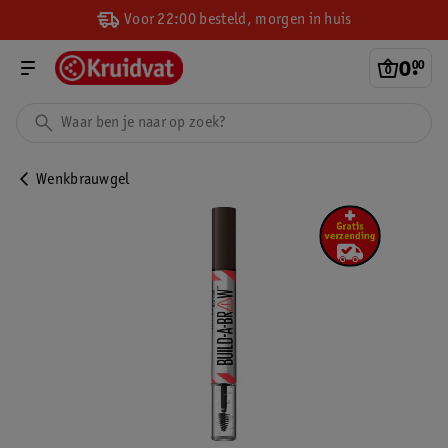
Voor 22:00 besteld, morgen in huis
0
.
00
Wenkbrauwgel