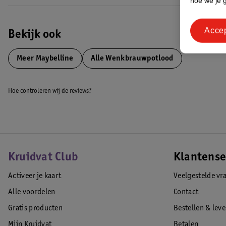
hoe we je 
Acce
Bekijk ook
Meer
Maybelline
Alle Wenkbrauwpotlood
Hoe controleren wij de reviews?
Kruidvat Club
Klantense
Activeer je kaart
Veelgestelde vr
Alle voordelen
Contact
Gratis producten
Bestellen & lev
Mijn Kruidvat
Betalen