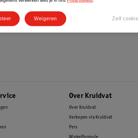
gegevens verwerken lees je in ons
Privacybeleid
.
pteer
Weigeren
Zelf cooki
rvice
Over Kruidvat
agen
Over Kruidvat
Verkopen via Kruidvat
eren
Pers
Winkelformule