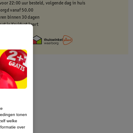
oor 22:00 uur besteld, volgende dag in huis
zorgd vanaf 50.00
eren binnen 30 dagen
met je Kruidvat kaart
te
iedingen tonen
zelf welke
formatie over