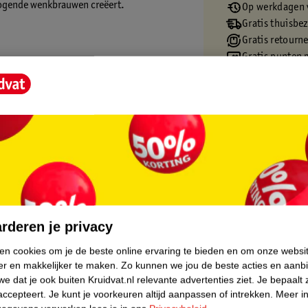
 ogende wenkbrauwen creëert.
Op werkdagen v
Gratis thuisbe
Gratis retourn
Gratis punten 
core.
rderen je privacy
ken cookies om je de beste online ervaring te bieden en om onze websi
er en makkelijker te maken.
Zo kunnen we jou de beste acties en aanb
e dat je ook buiten Kruidvat.nl relevante advertenties ziet.
Je bepaalt 
accepteert.
Je kunt je voorkeuren altijd aanpassen of intrekken.
Meer in