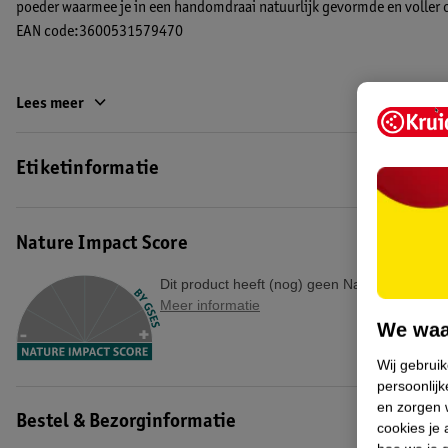
poeder waarmee je in een handomdraai natuurlijk gevormde en voller
EAN code:3600531579470
Lees meer
Etiketinformatie
Nature Impact Score
Dit product heeft (nog) geen Nature Impact S
Meer informatie
We waa
Wij gebrui
persoonlijk
en zorgen w
Bestel & Bezorginformatie
cookies je 