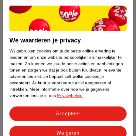
Over dit product
Productinformatie
We waarderen je privacy
Wij gebruiken cookies om je de beste online ervaring te
Etiketinformatie
bieden en om onze website persoonlijker en makkelijker te
maken.
Zo kunnen we jou de beste acties en aanbiedingen
Nature Impact Score
tonen en zorgen we dat je ook buiten Kruidvat.nl relevante
advertenties ziet.
Je bepaalt zelf welke cookies je
Dit product heeft (nog) geen Nature
accepteert.
Je kunt je voorkeuren altijd aanpassen of
Impact Score.
intrekken.
Meer informatie over hoe we je gegevens
Meer informatie
verwerken lees je in ons
Privacybeleid
.
Accepteer
Bestel & Bezorginformatie
Weigeren