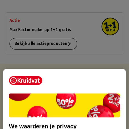
Actie
Max Factor make-up 1+1 gratis
Bekijk alle actieproducten
Kruidvat is altijd voordelig
Gratis ophalen in de winkel
Op werkdagen voor 22:00 uur besteld, volgende dag in huis
Gratis thuisbezorgd vanaf 50.00
Gratis retourneren binnen 30 dagen
Gratis punten met je Kruidvat kaart
We waarderen je privacy