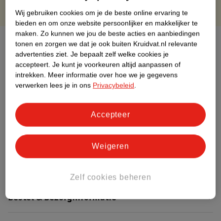
Wij gebruiken cookies om je de beste online ervaring te
bieden en om onze website persoonlijker en makkelijker te
maken.
Zo kunnen we jou de beste acties en aanbiedingen
Over dit product
tonen en zorgen we dat je ook buiten Kruidvat.nl relevante
advertenties ziet.
Je bepaalt zelf welke cookies je
Productinformatie
accepteert.
Je kunt je voorkeuren altijd aanpassen of
intrekken.
Meer informatie over hoe we je gegevens
verwerken lees je in ons
Privacybeleid
.
Etiketinformatie
Accepteer
Nature Impact Score
Dit product heeft (nog) geen Nature
Weigeren
Impact Score.
Meer informatie
Zelf cookies beheren
Bestel & Bezorginformatie