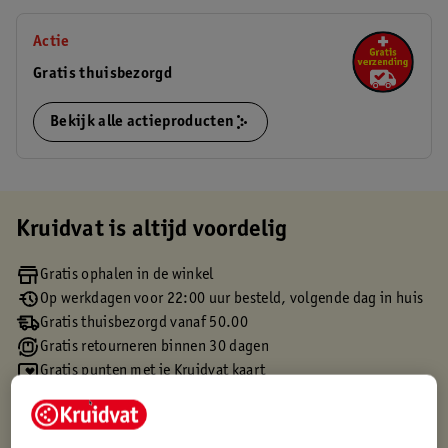
Actie
Gratis thuisbezorgd
Bekijk alle actieproducten
Kruidvat is altijd voordelig
Gratis ophalen in de winkel
Op werkdagen voor 22:00 uur besteld, volgende dag in huis
Gratis thuisbezorgd vanaf 50.00
Gratis retourneren binnen 30 dagen
Gratis punten met je Kruidvat kaart