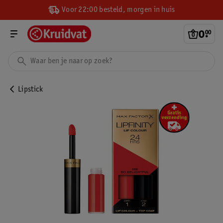
Voor 22:00 besteld, morgen in huis
0
.
00
Lipstick