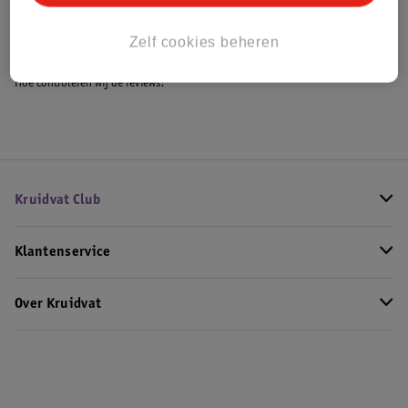
Bekijk ook
Meer
Max Factor
Alle Lipstick
Zelf cookies beheren
Hoe controleren wij de reviews?
Kruidvat Club
Klantenservice
Over Kruidvat