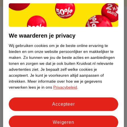
Over dit product
Productinformatie
We waarderen je privacy
Etiketinformatie
Wij gebruiken cookies om je de beste online ervaring te
bieden en om onze website persoonlijker en makkelijker te
maken.
Zo kunnen we jou de beste acties en aanbiedingen
Nature Impact Score
tonen en zorgen we dat je ook buiten Kruidvat.nl relevante
advertenties ziet.
Je bepaalt zelf welke cookies je
Dit product heeft (nog) geen Nature
accepteert.
Je kunt je voorkeuren altijd aanpassen of
Impact Score.
intrekken.
Meer informatie over hoe we je gegevens
Meer informatie
verwerken lees je in ons
Privacybeleid
.
Accepteer
Bestel & Bezorginformatie
Weigeren