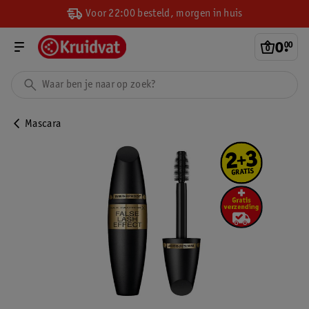
Voor 22:00 besteld, morgen in huis
0
.
00
Mascara