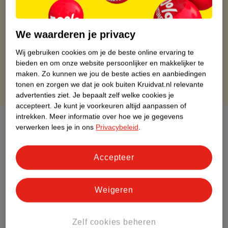
Gratis ophalen in de winkel
Op werkdagen voor 22:00 uur besteld, volgende dag in huis
Gratis thuisbezorgd vanaf 50.00
We waarderen je privacy
Gratis retourneren binnen 30 dagen
Wij gebruiken cookies om je de beste online ervaring te
Gratis punten met je Kruidvat kaart
bieden en om onze website persoonlijker en makkelijker te
maken.
Zo kunnen we jou de beste acties en aanbiedingen
tonen en zorgen we dat je ook buiten Kruidvat.nl relevante
advertenties ziet.
Je bepaalt zelf welke cookies je
accepteert.
Je kunt je voorkeuren altijd aanpassen of
intrekken.
Meer informatie over hoe we je gegevens
Over dit product
verwerken lees je in ons
Privacybeleid
.
Productinformatie
Accepteer
Etiketinformatie
Weigeren
Nature Impact Score
Dit product heeft (nog) geen Nature
Zelf cookies beheren