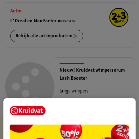
Actie
L'Oreal en Max Factor mascara
Bekijk alle actieproducten
Nieuw! Kruidvat wimperserum
Lash Booster
lange wimpers
Lees meer
Kruidvat is altijd voordelig