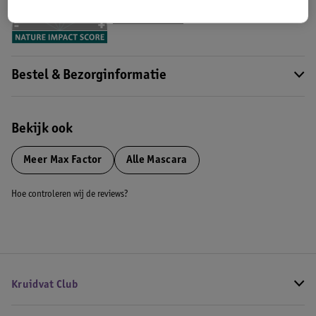
Impact Score.
Meer informatie
Bestel & Bezorginformatie
Bekijk ook
Meer
Max Factor
Alle Mascara
Hoe controleren wij de reviews?
Kruidvat Club