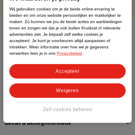
Wij gebruiken cookies om je de beste online ervaring te
bieden en om onze website persoonlijker en makkelijker te
maken.
Zo kunnen we jou de beste acties en aanbiedingen
Over dit product
tonen en zorgen we dat je ook buiten Kruidvat.nl relevante
advertenties ziet.
Je bepaalt zelf welke cookies je
accepteert.
Je kunt je voorkeuren altijd aanpassen of
Productinformatie
intrekken.
Meer informatie over hoe we je gegevens
verwerken lees je in ons
Privacybeleid
.
Etiketinformatie
Accepteer
Nature Impact Score
Dit product heeft (nog) geen Nature
Weigeren
Impact Score.
Meer informatie
Zelf cookies beheren
Bestel & Bezorginformatie