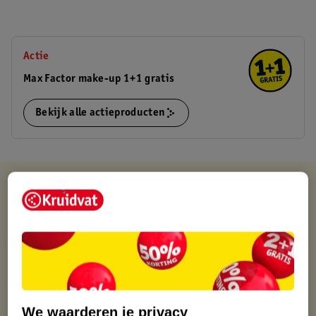
Actie
Max Factor make-up 1+1 gratis
Bekijk alle actieproducten
Kruidvat is altijd voordelig
Gratis ophalen in de winkel
Op werkdagen voor 22:00 uur besteld, volgende dag in huis
Gratis thuisbezorgd vanaf 50.00
Gratis retourneren binnen 30 dagen
Gratis punten met je Kruidvat kaart
We waarderen je privacy