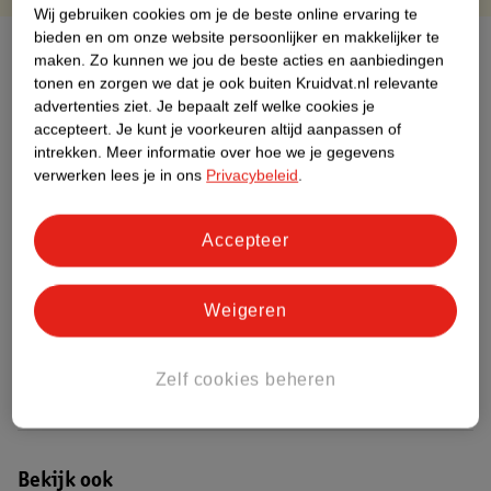
Wij gebruiken cookies om je de beste online ervaring te
bieden en om onze website persoonlijker en makkelijker te
Over dit product
maken.
Zo kunnen we jou de beste acties en aanbiedingen
tonen en zorgen we dat je ook buiten Kruidvat.nl relevante
Productinformatie
advertenties ziet.
Je bepaalt zelf welke cookies je
accepteert.
Je kunt je voorkeuren altijd aanpassen of
intrekken.
Meer informatie over hoe we je gegevens
Etiketinformatie
verwerken lees je in ons
Privacybeleid
.
Nature Impact Score
Accepteer
Dit product heeft (nog) geen Nature
Impact Score.
Weigeren
Meer informatie
Zelf cookies beheren
Bestel & Bezorginformatie
Bekijk ook