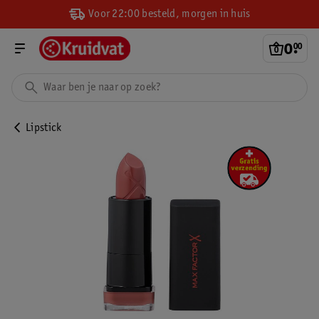
Voor 22:00 besteld, morgen in huis
0
.
00
Lipstick