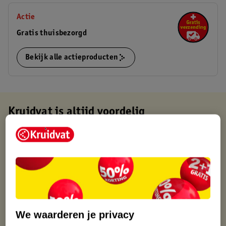
Actie
Gratis thuisbezorgd
Bekijk alle actieproducten
Kruidvat is altijd voordelig
Gratis ophalen in de winkel
Op werkdagen voor 22:00 uur besteld, volgende dag in huis
Gratis thuisbezorgd vanaf 50.00
Gratis retourneren binnen 30 dagen
Gratis punten met je Kruidvat kaart
We waarderen je privacy