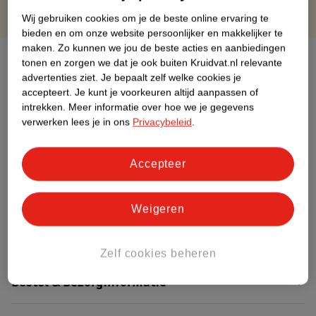
Wij gebruiken cookies om je de beste online ervaring te
bieden en om onze website persoonlijker en makkelijker te
maken.
Zo kunnen we jou de beste acties en aanbiedingen
Over dit product
tonen en zorgen we dat je ook buiten Kruidvat.nl relevante
advertenties ziet.
Je bepaalt zelf welke cookies je
Productinformatie
accepteert.
Je kunt je voorkeuren altijd aanpassen of
intrekken.
Meer informatie over hoe we je gegevens
verwerken lees je in ons
Privacybeleid
.
Etiketinformatie
Accepteer
Nature Impact Score
Dit product heeft (nog) geen Nature
Weigeren
Impact Score.
Meer informatie
Zelf cookies beheren
Bestel & Bezorginformatie