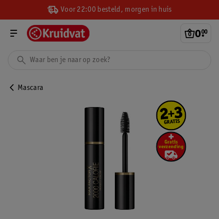
Voor 22:00 besteld, morgen in huis
0
.
00
Mascara