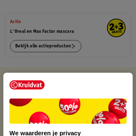
Actie
L'Oreal en Max Factor mascara
Bekijk alle actieproducten
Kruidvat is altijd voordelig
Gratis ophalen in de winkel
Op werkdagen voor 22:00 uur besteld, volgende dag in huis
Gratis thuisbezorgd vanaf 50.00
Gratis retourneren binnen 30 dagen
Gratis punten met je Kruidvat kaart
We waarderen je privacy