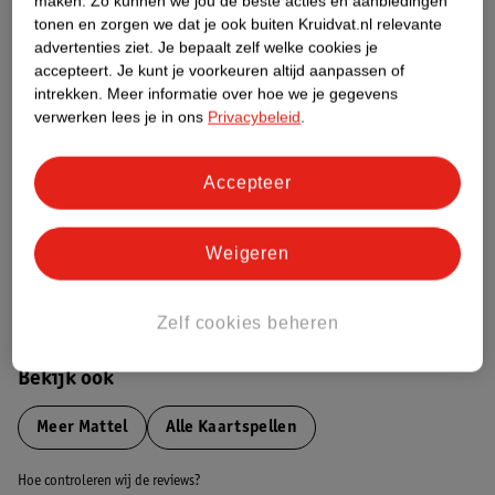
maken.
Zo kunnen we jou de beste acties en aanbiedingen
tonen en zorgen we dat je ook buiten Kruidvat.nl relevante
advertenties ziet.
Je bepaalt zelf welke cookies je
Etiketinformatie
accepteert.
Je kunt je voorkeuren altijd aanpassen of
intrekken.
Meer informatie over hoe we je gegevens
verwerken lees je in ons
Privacybeleid
.
Nature Impact Score
Dit product heeft (nog) geen Nature
Accepteer
Impact Score.
Meer informatie
Weigeren
Bestel & Bezorginformatie
Zelf cookies beheren
Bekijk ook
Meer
Mattel
Alle Kaartspellen
Hoe controleren wij de reviews?