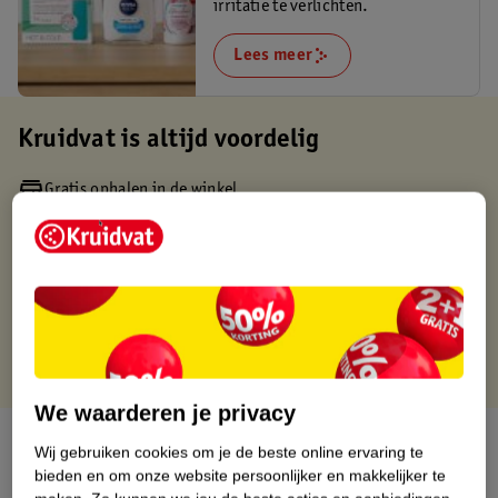
irritatie te verlichten.
Lees meer
Kruidvat is altijd voordelig
Gratis ophalen in de winkel
Op werkdagen voor 22:00 uur besteld, volgende dag in huis
Gratis thuisbezorgd vanaf 50.00
Gratis retourneren binnen 30 dagen
Gratis punten met je Kruidvat kaart
We waarderen je privacy
Over dit product
Wij gebruiken cookies om je de beste online ervaring te
bieden en om onze website persoonlijker en makkelijker te
Productinformatie