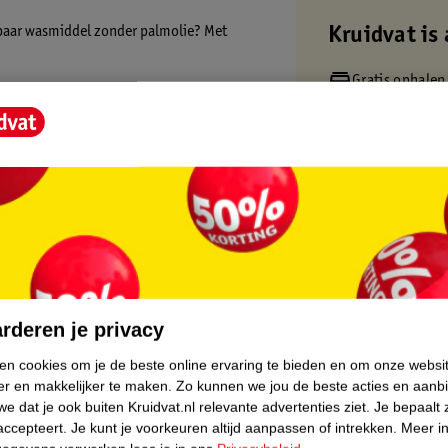
eibaar wasmiddel zonder palmolie? Met
Kruidvat is 
Gratis ophalen
 krijgt een unieke geur, die ook na wassen
Op werkdagen v
Gratis thuisbe
Gratis retourn
Gratis punten 
core.
rderen je privacy
ken cookies om je de beste online ervaring te bieden en om onze websi
er en makkelijker te maken.
Zo kunnen we jou de beste acties en aanb
e dat je ook buiten Kruidvat.nl relevante advertenties ziet.
Je bepaalt 
accepteert.
Je kunt je voorkeuren altijd aanpassen of intrekken.
Meer in