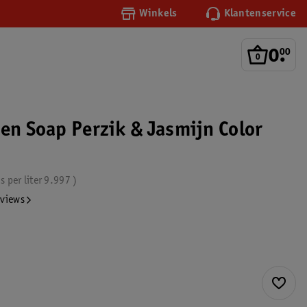
Winkels
Klantenservice
0
.
00
een Soap Perzik & Jasmijn Color
js per
liter
9.997
eviews