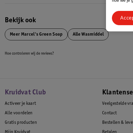
hoe we je 
Acce
Bekijk ook
Meer
Marcel's Green Soap
Alle Wasmiddel
Hoe controleren wij de reviews?
Kruidvat Club
Klantense
Activeer je kaart
Veelgestelde vr
Alle voordelen
Contact
Gratis producten
Bestellen & lev
Mijn Kruidvat
Betalen