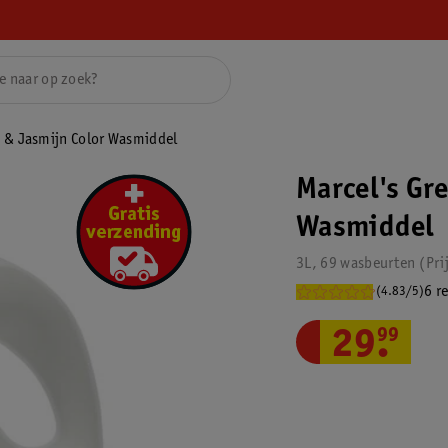
k & Jasmijn Color Wasmiddel
Marcel's Gr
Wasmiddel
3L, 69 wasbeurten
Pri
6 r
(4.83/5)
29
.
99