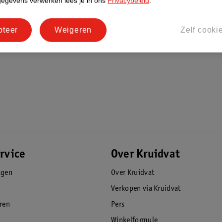
gegevens verwerken lees je in ons
Privacybeleid
.
pteer
Weigeren
Zelf cooki
rvice
Over Kruidvat
agen
Over Kruidvat
Verkopen via Kruidvat
eren
Pers
Winkelformule