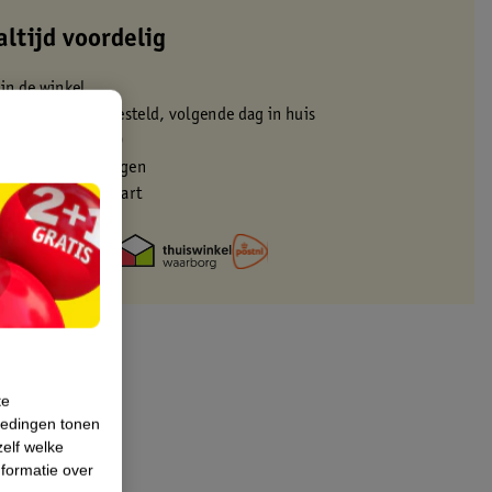
altijd voordelig
 in de winkel
oor 22:00 uur besteld, volgende dag in huis
zorgd vanaf 50.00
eren binnen 30 dagen
met je Kruidvat kaart
te
iedingen tonen
zelf welke
formatie over