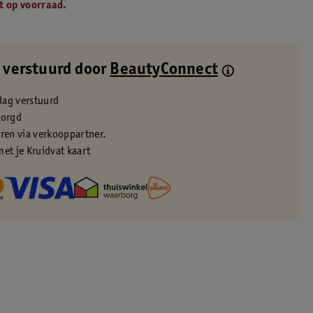
t op voorraad.
 verstuurd door
BeautyConnect
dag verstuurd
zorgd
eren via verkooppartner.
met je Kruidvat kaart