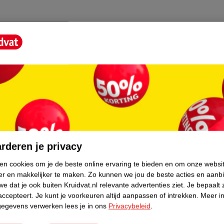
YL METHOXYCINNAMATE, BENZYL
ETHOXYDIBENZOYLMETHANE,
, CITRONELLOL, FARNESOL, CINNAMYL
L BENZOATE,
S, FD&C RED NO, 4 (CI 14700), FD&C
core.
rderen je privacy
ken cookies om je de beste online ervaring te bieden en om onze websi
er en makkelijker te maken.
Zo kunnen we jou de beste acties en aanb
e dat je ook buiten Kruidvat.nl relevante advertenties ziet.
Je bepaalt 
accepteert.
Je kunt je voorkeuren altijd aanpassen of intrekken.
Meer in
gegevens verwerken lees je in ons
Privacybeleid
.