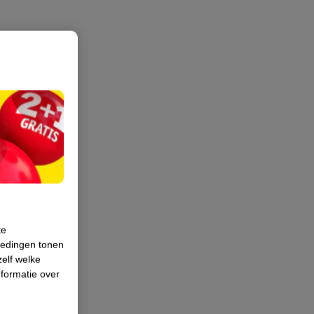
te
iedingen tonen
zelf welke
formatie over