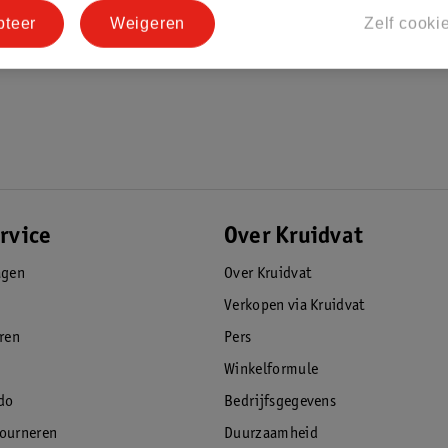
pteer
Weigeren
Zelf cooki
rvice
Over Kruidvat
agen
Over Kruidvat
Verkopen via Kruidvat
eren
Pers
Winkelformule
do
Bedrijfsgegevens
tourneren
Duurzaamheid