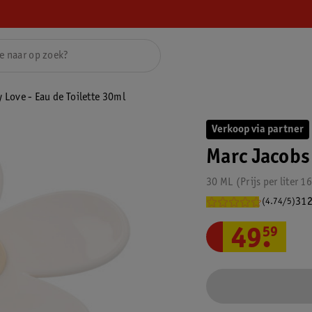
 Love - Eau de Toilette 30ml
Verkoop via partner
Marc Jacobs 
30 ML
Prijs per
liter
1
312
(4.74/5)
49
.
59