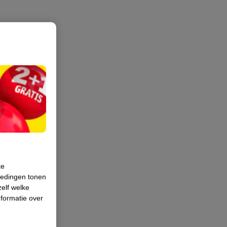
te
iedingen tonen
zelf welke
formatie over