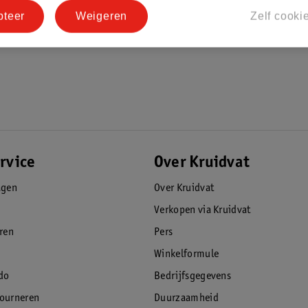
pteer
Weigeren
Zelf cooki
rvice
Over Kruidvat
agen
Over Kruidvat
Verkopen via Kruidvat
eren
Pers
Winkelformule
do
Bedrijfsgegevens
tourneren
Duurzaamheid