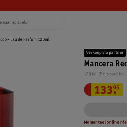
cco - Eau de Parfum 120ml
Verkoop via partner
Mancera Red
120 ML
Prijs per
liter
1
133
.
95
Momenteel online nie