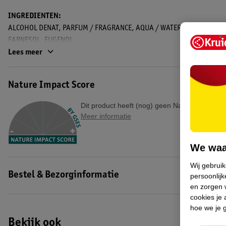
INGREDIENTEN:
ALCOHOL DENAT, PARFUM / FRAGRANCE, AQUA / WATER, COUMARIN, 
FARNESOL, EUGENOL
Lees meer
UN-Code: 1266
EAN code:3760265191864
Nature Impact Score
Dit product heeft (nog) geen Nature Impact S
Meer informatie
We waa
Wij gebrui
Bestel & Bezorginformatie
persoonlijk
en zorgen w
cookies je 
hoe we je 
Bekijk ook