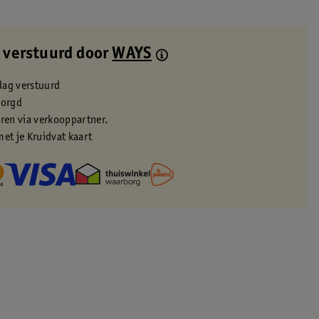
 verstuurd door
WAYS
dag verstuurd
zorgd
eren via verkooppartner.
met je Kruidvat kaart