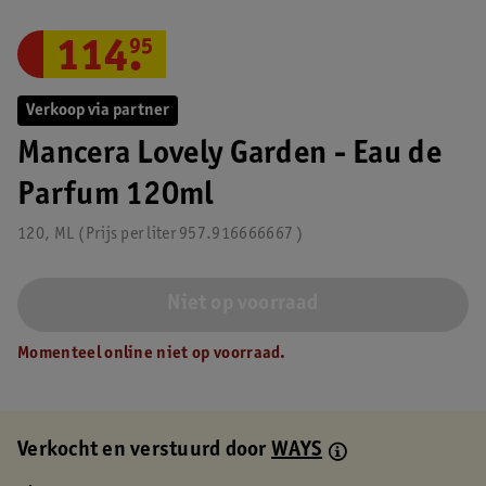
114
.
95
Verkoop via partner
Mancera Lovely Garden - Eau de
Parfum 120ml
120, ML
Prijs per
liter
957.916666667
Niet op voorraad
Momenteel online niet op voorraad.
Verkocht en verstuurd door
WAYS