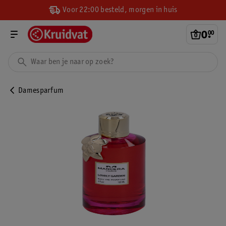
Voor 22:00 besteld, morgen in huis
0
.
00
Damesparfum