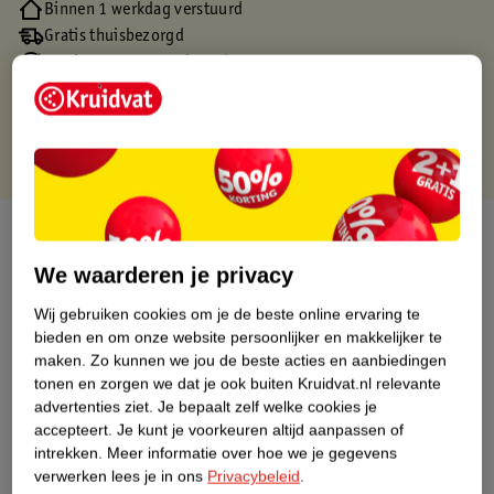
Binnen 1 werkdag verstuurd
Gratis thuisbezorgd
Gratis retourneren via verkooppartner.
Gratis punten met je Kruidvat kaart
Over dit product
We waarderen je privacy
Productinformatie
Wij gebruiken cookies om je de beste online ervaring te
bieden en om onze website persoonlijker en makkelijker te
Nature Impact Score
maken.
Zo kunnen we jou de beste acties en aanbiedingen
tonen en zorgen we dat je ook buiten Kruidvat.nl relevante
Dit product heeft (nog) geen Nature
advertenties ziet.
Je bepaalt zelf welke cookies je
Impact Score.
accepteert.
Je kunt je voorkeuren altijd aanpassen of
Meer informatie
intrekken.
Meer informatie over hoe we je gegevens
verwerken lees je in ons
Privacybeleid
.