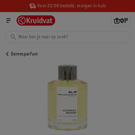
Voor 22:00 besteld, morgen in huis
0
.
00
Damesparfum