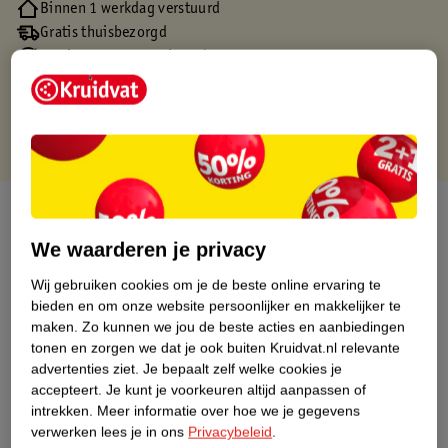
Binnen 1 werkdag verstuurd
Gratis thuisbezorgd
Gratis retourneren via verkooppartner.
Gratis punten met je Kruidvat kaart
Over dit product
We waarderen je privacy
Productinformatie
Wij gebruiken cookies om je de beste online ervaring te
bieden en om onze website persoonlijker en makkelijker te
Nature Impact Score
maken.
Zo kunnen we jou de beste acties en aanbiedingen
tonen en zorgen we dat je ook buiten Kruidvat.nl relevante
Dit product heeft (nog) geen Nature
advertenties ziet.
Je bepaalt zelf welke cookies je
Impact Score.
accepteert.
Je kunt je voorkeuren altijd aanpassen of
Meer informatie
intrekken.
Meer informatie over hoe we je gegevens
verwerken lees je in ons
Privacybeleid
.