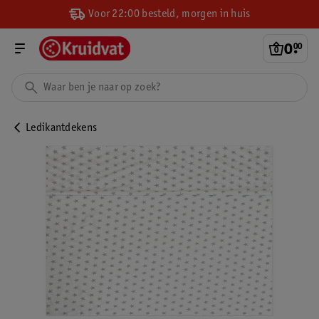
Voor 22:00 besteld, morgen in huis
0
.
00
Ledikantdekens