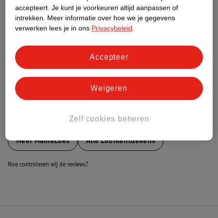
Nature Impact Score
accepteert.
Je kunt je voorkeuren altijd aanpassen of
intrekken.
Meer informatie over hoe we je gegevens
Dit product heeft (nog) geen Nature
verwerken lees je in ons
Privacybeleid
.
Impact Score.
Meer informatie
Accepteer
Bestel & Bezorginformatie
Weigeren
Zelf cookies beheren
Bekijk ook
Meer
MamaLoes
Alle Ledikantdekens
Hoe controleren wij de reviews?