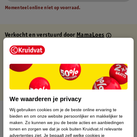
Momenteel online niet op voorraad.
Verkocht en verstuurd door
MamaLoes
Binnen 1 werkdag verstuurd
Gratis thuisbezorgd
Gratis retourneren via verkooppartner.
Gratis punten met je Kruidvat kaart
We waarderen je privacy
Over dit product
Wij gebruiken cookies om je de beste online ervaring te
bieden en om onze website persoonlijker en makkelijker te
maken.
Zo kunnen we jou de beste acties en aanbiedingen
Productinformatie
tonen en zorgen we dat je ook buiten Kruidvat.nl relevante
advertenties ziet.
Je bepaalt zelf welke cookies je