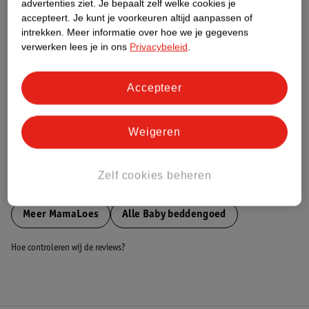
advertenties ziet.
Je bepaalt zelf welke cookies je
accepteert.
Je kunt je voorkeuren altijd aanpassen of
Nature Impact Score
intrekken.
Meer informatie over hoe we je gegevens
verwerken lees je in ons
Privacybeleid
.
Dit product heeft (nog) geen Nature
Impact Score.
Meer informatie
Accepteer
Bestel & Bezorginformatie
Weigeren
Zelf cookies beheren
Bekijk ook
Meer
MamaLoes
Alle Baby beddengoed
Hoe controleren wij de reviews?