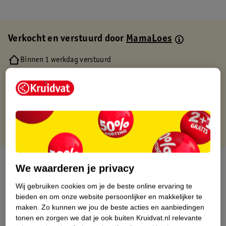
Verkocht en verstuurd door
MamaLoes
Binnen 1 werkdag verstuurd
Gratis thuisbezorgd
Gratis retourneren via verkooppartner.
Gratis punten met je Kruidvat kaart
Over dit product
We waarderen je privacy
Productinformatie
Wij gebruiken cookies om je de beste online ervaring te
bieden en om onze website persoonlijker en makkelijker te
maken.
Zo kunnen we jou de beste acties en aanbiedingen
Etiketinformatie
tonen en zorgen we dat je ook buiten Kruidvat.nl relevante