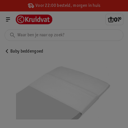
Voor 22:00 besteld, morgen in huis
0
.
00
Baby beddengoed