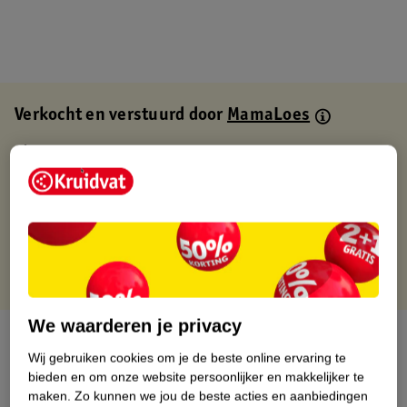
Verkocht en verstuurd door
MamaLoes
Binnen 1 werkdag verstuurd
Gratis thuisbezorgd
Gratis retourneren via verkooppartner.
Gratis punten met je Kruidvat kaart
We waarderen je privacy
Over dit product
Wij gebruiken cookies om je de beste online ervaring te
bieden en om onze website persoonlijker en makkelijker te
Productinformatie
maken.
Zo kunnen we jou de beste acties en aanbiedingen