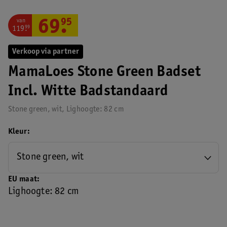
van
69
.
95
119
.
99
Verkoop via partner
MamaLoes Stone Green Badset
Incl. Witte Badstandaard
Stone green, wit, Lighoogte: 82 cm
Kleur
Stone green, wit
EU maat
Lighoogte: 82 cm