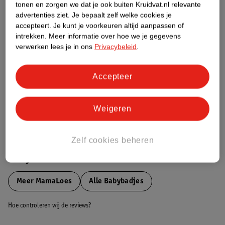
tonen en zorgen we dat je ook buiten Kruidvat.nl relevante
Etiketinformatie
advertenties ziet.
Je bepaalt zelf welke cookies je
accepteert.
Je kunt je voorkeuren altijd aanpassen of
intrekken.
Meer informatie over hoe we je gegevens
Nature Impact Score
verwerken lees je in ons
Privacybeleid
.
Dit product heeft (nog) geen Nature
Impact Score.
Accepteer
Meer informatie
Weigeren
Bestel & Bezorginformatie
Zelf cookies beheren
Bekijk ook
Meer
MamaLoes
Alle Babybadjes
Hoe controleren wij de reviews?