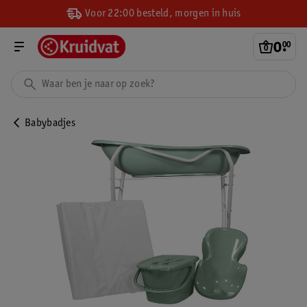
Voor 22:00 besteld, morgen in huis
0
.
00
Babybadjes