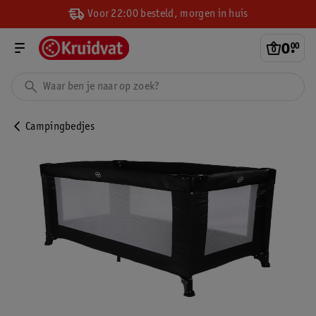
Voor 22:00 besteld, morgen in huis
0
.
00
Campingbedjes