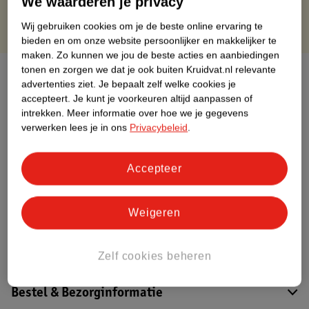
We waarderen je privacy
Wij gebruiken cookies om je de beste online ervaring te
bieden en om onze website persoonlijker en makkelijker te
maken.
Zo kunnen we jou de beste acties en aanbiedingen
tonen en zorgen we dat je ook buiten Kruidvat.nl relevante
Over dit product
advertenties ziet.
Je bepaalt zelf welke cookies je
accepteert.
Je kunt je voorkeuren altijd aanpassen of
Productinformatie
intrekken.
Meer informatie over hoe we je gegevens
verwerken lees je in ons
Privacybeleid
.
Etiketinformatie
Accepteer
Nature Impact Score
Dit product heeft (nog) geen Nature
Weigeren
Impact Score.
Meer informatie
Zelf cookies beheren
Bestel & Bezorginformatie