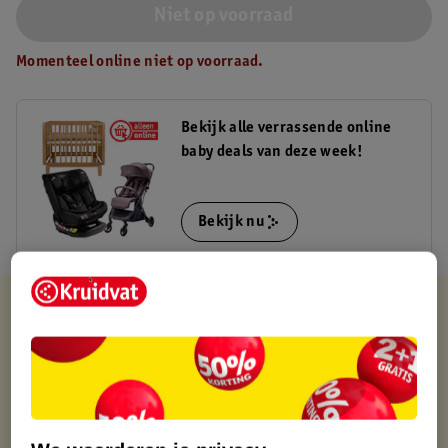
Niet op voorraad
Momenteel online niet op voorraad.
Bekijk alle verrassende online
baby deals van deze week!
Bekijk nu
Verkocht en verstuurd door
MamaLoes
Binnen 1 werkdag verstuurd
Gratis thuisbezorgd
Gratis retourneren via verkooppartner.
Gratis punten met je Kruidvat kaart