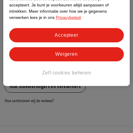
Dit product heeft (nog) geen Nature
accepteert.
Je kunt je voorkeuren altijd aanpassen of
Impact Score.
intrekken.
Meer informatie over hoe we je gegevens
Meer informatie
verwerken lees je in ons
Privacybeleid
.
Accepteer
Bestel & Bezorginformatie
Weigeren
Bekijk ook
Zelf cookies beheren
Meer
MamaLoes
Alle Stoelverhogers en verkleiners
Hoe controleren wij de reviews?