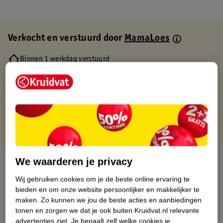
Verkocht en verstuurd door
MamaLoes
Binnen 1 werkdag verstuurd
Gratis thuisbezorgd
Gratis retourneren via verkooppartner.
Gratis punten met je Kruidvat kaart
Over dit product
We waarderen je privacy
Wij gebruiken cookies om je de beste online ervaring te
Productinformatie
bieden en om onze website persoonlijker en makkelijker te
maken.
Zo kunnen we jou de beste acties en aanbiedingen
tonen en zorgen we dat je ook buiten Kruidvat.nl relevante
Nature Impact Score
advertenties ziet.
Je bepaalt zelf welke cookies je