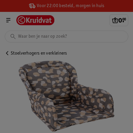
Voor 22:00 besteld, morgen in huis
0
.
00
Stoelverhogers en verkleiners