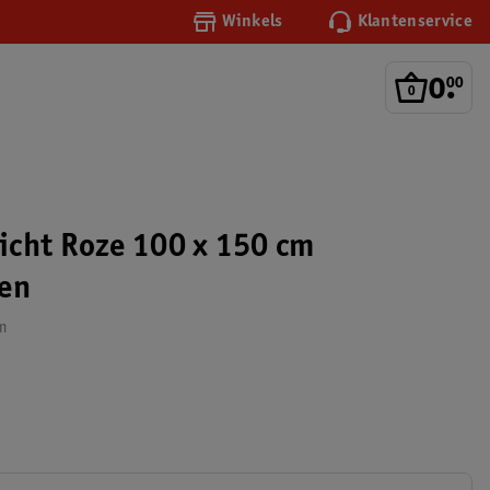
Winkels
Klantenservice
0
.
00
cht Roze 100 x 150 cm
ken
cm