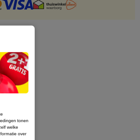
te
iedingen tonen
zelf welke
formatie over