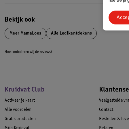
hoe we je 
Acce
Bekijk ook
Meer
MamaLoes
Alle Ledikantdekens
Hoe controleren wij de reviews?
Kruidvat Club
Klantense
Activeer je kaart
Veelgestelde vr
Alle voordelen
Contact
Gratis producten
Bestellen & lev
Mijn Kruidvat
Betalen