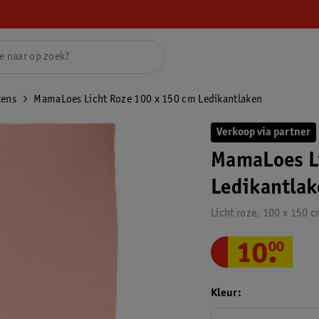
kens
MamaLoes Licht Roze 100 x 150 cm Ledikantlaken
Verkoop via partner
MamaLoes Li
Ledikantla
Licht roze, 100 x 150 
10
.
00
Kleur