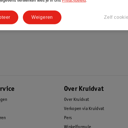
gegevens verwerken lees je in ons
Privacybeleid
.
pteer
Weigeren
Zelf cooki
rvice
Over Kruidvat
agen
Over Kruidvat
Verkopen via Kruidvat
eren
Pers
Winkelformule