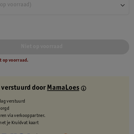
 op voorraad)
Niet op voorraad
t op voorraad.
 verstuurd door
MamaLoes
dag verstuurd
zorgd
eren via verkooppartner.
met je Kruidvat kaart