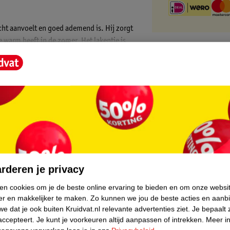
cht aanvoelt en goed ademend is. Hij zorgt
e warm heeft in de zomer. Het lakentje is
core.
rderen je privacy
ken cookies om je de beste online ervaring te bieden en om onze websi
er en makkelijker te maken.
Zo kunnen we jou de beste acties en aanb
e dat je ook buiten Kruidvat.nl relevante advertenties ziet.
Je bepaalt 
accepteert.
Je kunt je voorkeuren altijd aanpassen of intrekken.
Meer in