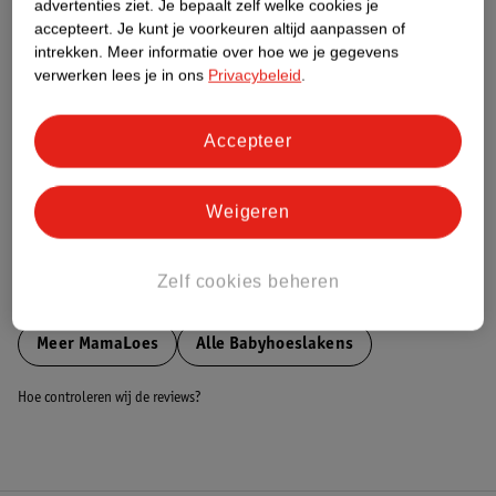
advertenties ziet.
Je bepaalt zelf welke cookies je
accepteert.
Je kunt je voorkeuren altijd aanpassen of
Nature Impact Score
intrekken.
Meer informatie over hoe we je gegevens
verwerken lees je in ons
Privacybeleid
.
Dit product heeft (nog) geen Nature
Impact Score.
Meer informatie
Accepteer
Bestel & Bezorginformatie
Weigeren
Zelf cookies beheren
Bekijk ook
Meer
MamaLoes
Alle Babyhoeslakens
Hoe controleren wij de reviews?