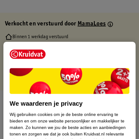
Verkocht en verstuurd door
MamaLoes
Binnen 1 werkdag verstuurd
Gratis thuisbezorgd
Gratis retourneren via verkooppartner.
Gratis punten met je Kruidvat kaart
Over dit product
We waarderen je privacy
Productinformatie
Wij gebruiken cookies om je de beste online ervaring te
bieden en om onze website persoonlijker en makkelijker te
maken.
Zo kunnen we jou de beste acties en aanbiedingen
Etiketinformatie
tonen en zorgen we dat je ook buiten Kruidvat.nl relevante