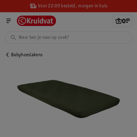
Voor 22:00 besteld, morgen in huis
0
.
00
Babyhoeslakens