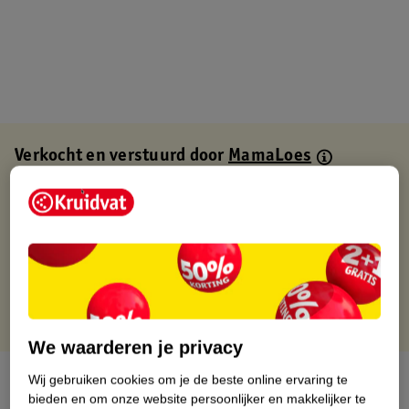
Verkocht en verstuurd door
MamaLoes
Binnen 1 werkdag verstuurd
Gratis thuisbezorgd
Gratis retourneren via verkooppartner.
Gratis punten met je Kruidvat kaart
We waarderen je privacy
Over dit product
Wij gebruiken cookies om je de beste online ervaring te
bieden en om onze website persoonlijker en makkelijker te