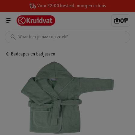
Voor 22:00 besteld, morgen in huis
0
.
00
Badcapes en badjassen