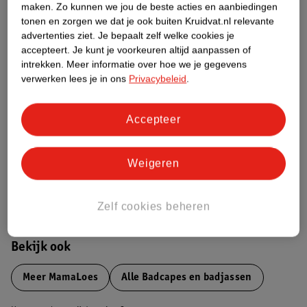
maken.
Zo kunnen we jou de beste acties en aanbiedingen
Productinformatie
tonen en zorgen we dat je ook buiten Kruidvat.nl relevante
advertenties ziet.
Je bepaalt zelf welke cookies je
Etiketinformatie
accepteert.
Je kunt je voorkeuren altijd aanpassen of
intrekken.
Meer informatie over hoe we je gegevens
verwerken lees je in ons
Privacybeleid
.
Nature Impact Score
Dit product heeft (nog) geen Nature
Accepteer
Impact Score.
Meer informatie
Weigeren
Bestel & Bezorginformatie
Zelf cookies beheren
Bekijk ook
Meer
MamaLoes
Alle Badcapes en badjassen