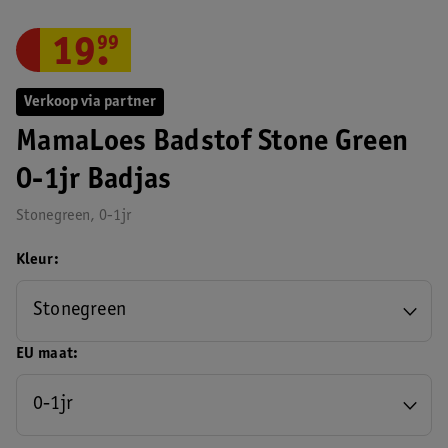
19
.
99
Verkoop via partner
MamaLoes Badstof Stone Green
0-1jr Badjas
Stonegreen, 0-1jr
Kleur
Stonegreen
EU maat
0-1jr