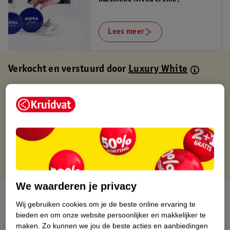
Lees meer
Verkocht en verstuurd door
Luxury White
Binnen 1 werkdag verstuurd
Gratis thuisbezorgd
Gratis retourneren via verkooppartner.
Gratis punten met je Kruidvat kaart
We waarderen je privacy
Over dit product
Wij gebruiken cookies om je de beste online ervaring te
bieden en om onze website persoonlijker en makkelijker te
Productinformatie
maken.
Zo kunnen we jou de beste acties en aanbiedingen