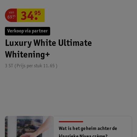
van
34
.
95
69
.
95
Verkoop via partner
Luxury White Ultimate
Whitening+
3 ST
Prijs per
stuk
11.65
Wat is het geheim achter de
klassieke Nivea crème?