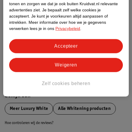
tonen en zorgen we dat je ook buiten Kruidvat.nl relevante
advertenties ziet.
Je bepaalt zelf welke cookies je
Etiketinformatie
accepteert.
Je kunt je voorkeuren altijd aanpassen of
intrekken.
Meer informatie over hoe we je gegevens
Nature Impact Score
verwerken lees je in ons
Privacybeleid
.
Dit product heeft (nog) geen Nature
Impact Score.
Accepteer
Meer informatie
Weigeren
Bestel & Bezorginformatie
Zelf cookies beheren
Bekijk ook
Meer
Luxury White
Alle Whitening producten
Hoe controleren wij de reviews?