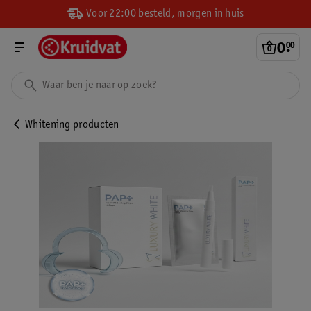
Voor 22:00 besteld, morgen in huis
0
.
00
Whitening producten