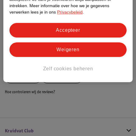
Dit product heeft (nog) geen Nature
intrekken.
Meer informatie over hoe we je gegevens
Impact Score.
verwerken lees je in ons
Privacybeleid
.
Meer informatie
Accepteer
Bestel & Bezorginformatie
Weigeren
Bekijk ook
Zelf cookies beheren
Meer
Luvion
Alle Babyfoons
Hoe controleren wij de reviews?
Kruidvat Club