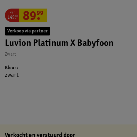
van
89
.
99
149
.
00
Verkoop via partner
Luvion Platinum X Babyfoon
Zwart
Kleur
zwart
Verkocht en verstuurd door