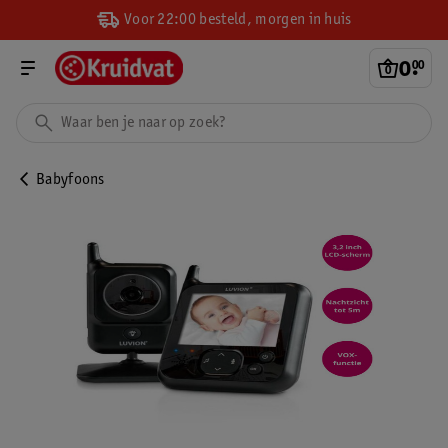
Voor 22:00 besteld, morgen in huis
0
.
00
Babyfoons