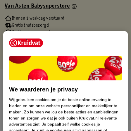
Van Asten Babysuperstore
Binnen 1 werkdag verstuurd
Gratis thuisbezorgd
Gratis retourneren via verkooppartner.
Gratis punten met je Kruidvat kaart
Over dit product
We waarderen je privacy
Productinformatie
Wij gebruiken cookies om je de beste online ervaring te
bieden en om onze website persoonlijker en makkelijker te
Etiketinformatie
maken.
Zo kunnen we jou de beste acties en aanbiedingen
tonen en zorgen we dat je ook buiten Kruidvat.nl relevante
advertenties ziet.
Je bepaalt zelf welke cookies je
Nature Impact Score
accepteert.
Je kunt je voorkeuren altijd aanpassen of