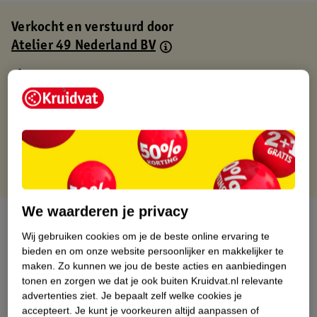
Verkocht en verstuurd door
Atelier 49 Nederland BV
Binnen 1 werkdag verstuurd
Gratis thuisbezorgd
Gratis retourneren via verkooppartner.
Gratis punten met je Kruidvat kaart
We waarderen je privacy
Over dit product
Wij gebruiken cookies om je de beste online ervaring te
Productinformatie
bieden en om onze website persoonlijker en makkelijker te
maken.
Zo kunnen we jou de beste acties en aanbiedingen
tonen en zorgen we dat je ook buiten Kruidvat.nl relevante
Nature Impact Score
advertenties ziet.
Je bepaalt zelf welke cookies je
accepteert.
Je kunt je voorkeuren altijd aanpassen of
Dit product heeft (nog) geen Nature