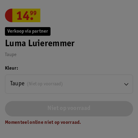
14
.
99
Verkoop via partner
Luma Luieremmer
Taupe
Kleur
Taupe
(Niet op voorraad)
Niet op voorraad
Momenteel online niet op voorraad.