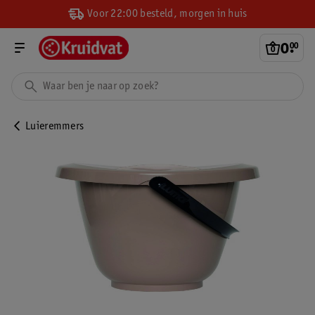
Voor 22:00 besteld, morgen in huis
0
.
00
Luieremmers