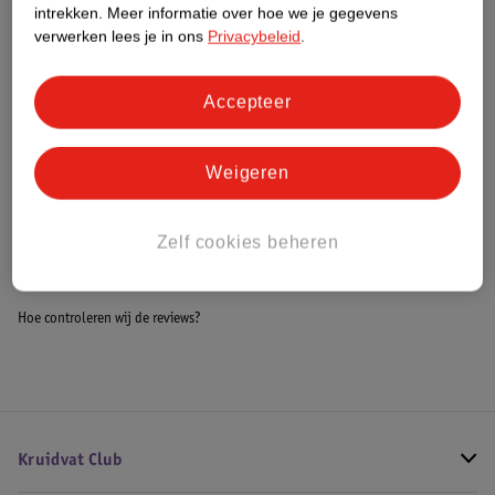
intrekken.
Meer informatie over hoe we je gegevens
Impact Score.
verwerken lees je in ons
Privacybeleid
.
Meer informatie
Accepteer
Bestel & Bezorginformatie
Weigeren
Bekijk ook
Zelf cookies beheren
Alle Luieremmers
Hoe controleren wij de reviews?
Kruidvat Club