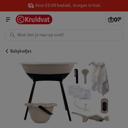
Voor 22:00 besteld, morgen in huis
0
.
00
Babybadjes