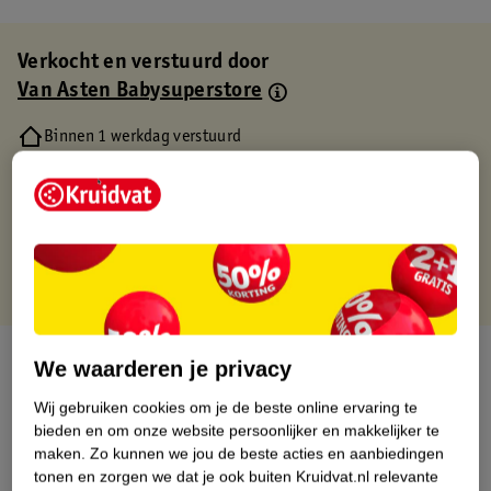
Verkocht en verstuurd door
Van Asten Babysuperstore
Binnen 1 werkdag verstuurd
Gratis thuisbezorgd
Gratis retourneren via verkooppartner.
Gratis punten met je Kruidvat kaart
Over dit product
We waarderen je privacy
Wij gebruiken cookies om je de beste online ervaring te
Productinformatie
bieden en om onze website persoonlijker en makkelijker te
maken.
Zo kunnen we jou de beste acties en aanbiedingen
Etiketinformatie
tonen en zorgen we dat je ook buiten Kruidvat.nl relevante