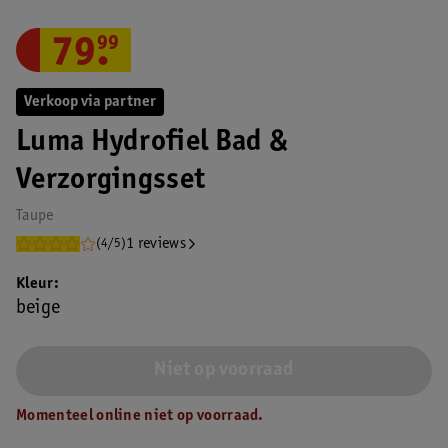
79
.
99
Verkoop via partner
Luma Hydrofiel Bad &
Verzorgingsset
Taupe
1 reviews
(4/5)
Kleur
beige
Niet op voorraad
Momenteel online niet op voorraad.