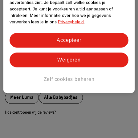
advertenties ziet.
Je bepaalt zelf welke cookies je
accepteert.
Je kunt je voorkeuren altijd aanpassen of
Nature Impact Score
intrekken.
Meer informatie over hoe we je gegevens
verwerken lees je in ons
Privacybeleid
.
Dit product heeft (nog) geen Nature
Impact Score.
Meer informatie
Accepteer
Weigeren
Bestel & Bezorginformatie
Zelf cookies beheren
Bekijk ook
Meer
Luma
Alle Babybadjes
Hoe controleren wij de reviews?