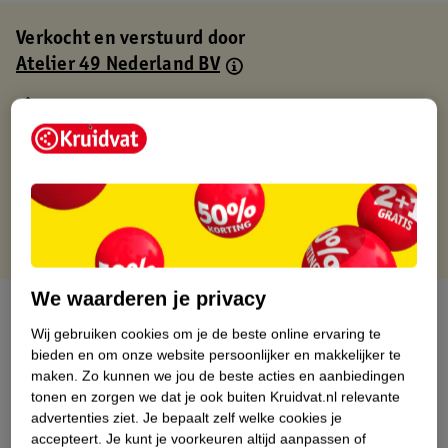
Verkocht en verstuurd door
Atelier 49 Nederland BV
Binnen 1 werkdag verstuurd
Gratis thuisbezorgd
Gratis retourneren via verkooppartner.
Gratis punten met je Kruidvat kaart
We waarderen je privacy
Over dit product
Wij gebruiken cookies om je de beste online ervaring te
Productinformatie
bieden en om onze website persoonlijker en makkelijker te
maken.
Zo kunnen we jou de beste acties en aanbiedingen
tonen en zorgen we dat je ook buiten Kruidvat.nl relevante
Nature Impact Score
advertenties ziet.
Je bepaalt zelf welke cookies je
accepteert.
Je kunt je voorkeuren altijd aanpassen of
Dit product heeft (nog) geen Nature