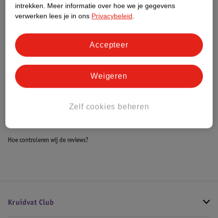
intrekken.
Meer informatie over hoe we je gegevens
Impact Score.
verwerken lees je in ons
Privacybeleid
.
Meer informatie
Accepteer
Bestel & Bezorginformatie
Weigeren
Bekijk ook
Zelf cookies beheren
Alle Babybadjes
Hoe controleren wij de reviews?
Kruidvat Club