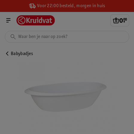
Voor 22:00 besteld, morgen in huis
0
.
00
Babybadjes