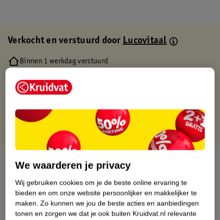
Verkocht en verstuurd door
Lucovitaal
Binnen 1 werkdag verstuurd
Gratis thuisbezorgd
Gratis retourneren via verkooppartner.
Gratis punten met je Kruidvat kaart
Over dit product
We waarderen je privacy
Wij gebruiken cookies om je de beste online ervaring te
Productinformatie
bieden en om onze website persoonlijker en makkelijker te
maken.
Zo kunnen we jou de beste acties en aanbiedingen
Etiketinformatie
tonen en zorgen we dat je ook buiten Kruidvat.nl relevante