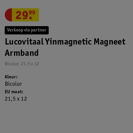
29
.
99
Verkoop via partner
Lucovitaal Yinmagnetic Magneet
Armband
Bicolor, 21,5 x 12
Kleur
Bicolor
EU maat
21,5 x 12