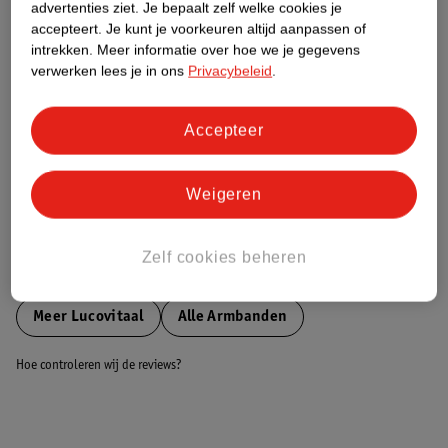
advertenties ziet.
Je bepaalt zelf welke cookies je
accepteert.
Je kunt je voorkeuren altijd aanpassen of
Nature Impact Score
intrekken.
Meer informatie over hoe we je gegevens
verwerken lees je in ons
Privacybeleid
.
Dit product heeft (nog) geen Nature
Impact Score.
Meer informatie
Accepteer
Weigeren
Bestel & Bezorginformatie
Zelf cookies beheren
Bekijk ook
Meer
Lucovitaal
Alle Armbanden
Hoe controleren wij de reviews?