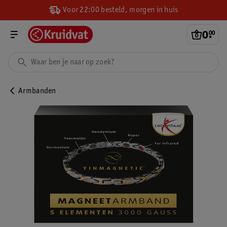
Voor 22:00 besteld, morgen in huis
0
.
00
Armbanden