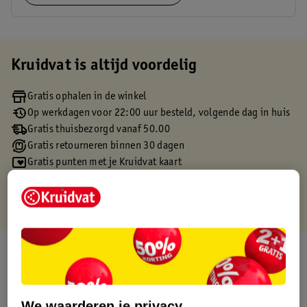
Kruidvat is altijd voordelig
Gratis ophalen in de winkel
Op werkdagen voor 22:00 uur besteld, volgende dag in huis
Gratis thuisbezorgd vanaf 50.00
Gratis retourneren binnen 30 dagen
Gratis punten met je Kruidvat kaart
Over dit product
Productinformatie
We waarderen je privacy