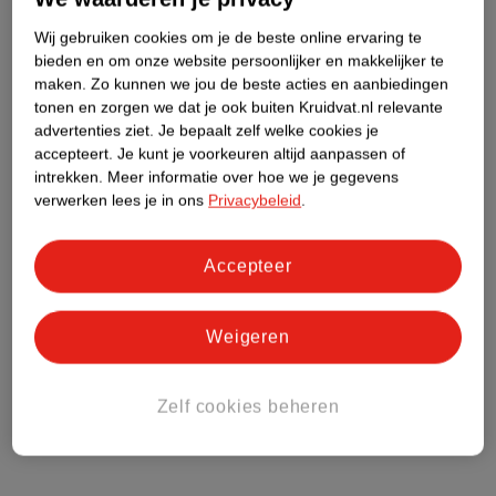
Etiketinformatie
Wij gebruiken cookies om je de beste online ervaring te
bieden en om onze website persoonlijker en makkelijker te
maken.
Zo kunnen we jou de beste acties en aanbiedingen
Nature Impact Score
tonen en zorgen we dat je ook buiten Kruidvat.nl relevante
Dit product heeft (nog) geen Nature
advertenties ziet.
Je bepaalt zelf welke cookies je
Impact Score.
accepteert.
Je kunt je voorkeuren altijd aanpassen of
Meer informatie
intrekken.
Meer informatie over hoe we je gegevens
verwerken lees je in ons
Privacybeleid
.
Bestel & Bezorginformatie
Accepteer
Weigeren
Bekijk ook
Meer
Lucovitaal
Alle Vitamine D
Zelf cookies beheren