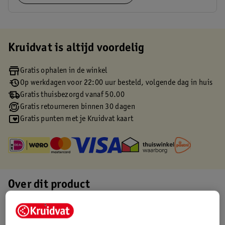
Kruidvat is altijd voordelig
Gratis ophalen in de winkel
Op werkdagen voor 22:00 uur besteld, volgende dag in huis
Gratis thuisbezorgd vanaf 50.00
Gratis retourneren binnen 30 dagen
Gratis punten met je Kruidvat kaart
Over dit product
Productinformatie