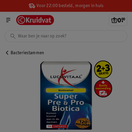
Voor 22:00 besteld, morgen in huis
0
.
00
Bacteriestammen