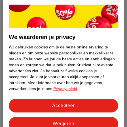
Etiketinformatie
Nature Impact Score
Dit product heeft (nog) geen Nature
We waarderen je privacy
Impact Score.
Meer informatie
Wij gebruiken cookies om je de beste online ervaring te
bieden en om onze website persoonlijker en makkelijker te
maken.
Zo kunnen we jou de beste acties en aanbiedingen
tonen en zorgen we dat je ook buiten Kruidvat.nl relevante
Bestel & Bezorginformatie
advertenties ziet.
Je bepaalt zelf welke cookies je
accepteert.
Je kunt je voorkeuren altijd aanpassen of
intrekken.
Meer informatie over hoe we je gegevens
Bekijk ook
verwerken lees je in ons
Privacybeleid
.
Meer
Lucovitaal
Alle Bacteriestammen
Accepteer
Weigeren