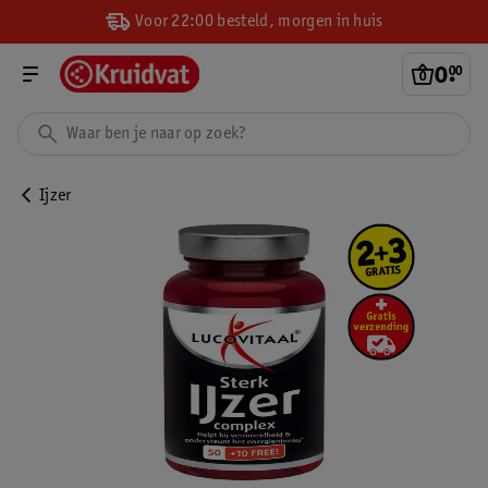
Voor 22:00 besteld, morgen in huis
0
.
00
Ijzer