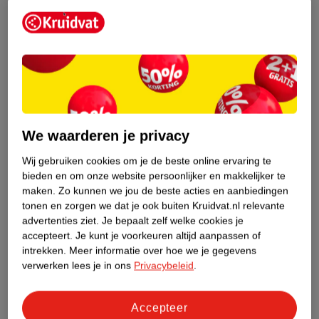
Etiketinformatie
Nature Impact Score
Dit product heeft (nog) geen Nature
Impact Score.
Meer informatie
We waarderen je privacy
Wij gebruiken cookies om je de beste online ervaring te
Bestel & Bezorginformatie
bieden en om onze website persoonlijker en makkelijker te
maken.
Zo kunnen we jou de beste acties en aanbiedingen
tonen en zorgen we dat je ook buiten Kruidvat.nl relevante
advertenties ziet.
Je bepaalt zelf welke cookies je
Bekijk ook
accepteert.
Je kunt je voorkeuren altijd aanpassen of
intrekken.
Meer informatie over hoe we je gegevens
Meer
Lucovitaal
Alle Ijzer
verwerken lees je in ons
Privacybeleid
.
Accepteer