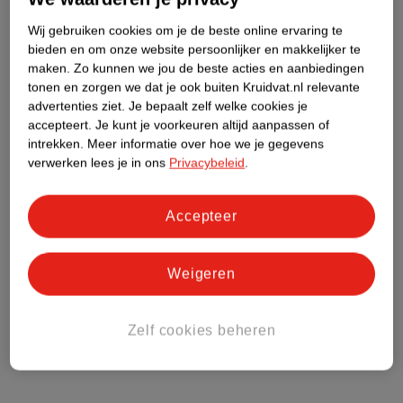
Etiketinformatie
Wij gebruiken cookies om je de beste online ervaring te
bieden en om onze website persoonlijker en makkelijker te
maken.
Zo kunnen we jou de beste acties en aanbiedingen
Nature Impact Score
tonen en zorgen we dat je ook buiten Kruidvat.nl relevante
Dit product heeft (nog) geen Nature
advertenties ziet.
Je bepaalt zelf welke cookies je
Impact Score.
accepteert.
Je kunt je voorkeuren altijd aanpassen of
Meer informatie
intrekken.
Meer informatie over hoe we je gegevens
verwerken lees je in ons
Privacybeleid
.
Bestel & Bezorginformatie
Accepteer
Weigeren
Bekijk ook
Meer
Lucovitaal
Alle Bacteriestammen
Zelf cookies beheren