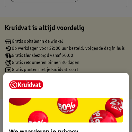
Kruidvat is altijd voordelig
Gratis ophalen in de winkel
Op werkdagen voor 22:00 uur besteld, volgende dag in huis
Gratis thuisbezorgd vanaf 50.00
Gratis retourneren binnen 30 dagen
Gratis punten met je Kruidvat kaart
Over dit product
Productinformatie
We waarderen je privacy