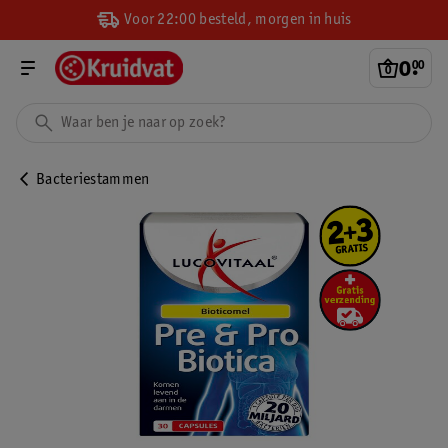
Voor 22:00 besteld, morgen in huis
0
.
00
Bacteriestammen