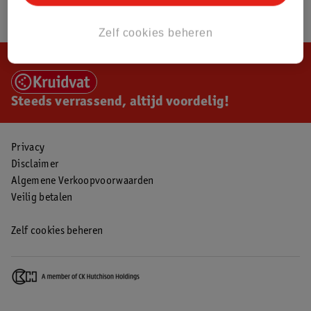
Zelf cookies beheren
Steeds verrassend, altijd voordelig!
Privacy
Disclaimer
Algemene Verkoopvoorwaarden
Veilig betalen
Zelf cookies beheren