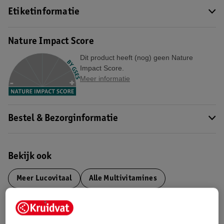
Etiketinformatie
Nature Impact Score
Dit product heeft (nog) geen Nature
Impact Score.
Meer informatie
Bestel & Bezorginformatie
Bekijk ook
Meer
Lucovitaal
Alle Multivitamines