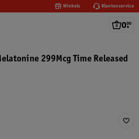
Winkels
Klantenservice
0
.
00
Melatonine 299Mcg Time Released