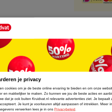
bletten:
oorkeur op een vast tijdstip. Aanbevolen
core.
rderen je privacy
ken cookies om je de beste online ervaring te bieden en om onze websi
er en makkelijker te maken.
Zo kunnen we jou de beste acties en aanb
e dat je ook buiten Kruidvat.nl relevante advertenties ziet.
Je bepaalt 
accepteert.
Je kunt je voorkeuren altijd aanpassen of intrekken.
Meer in
gegevens verwerken lees je in ons
Privacybeleid
.