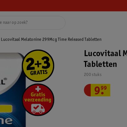
Lucovitaal Melatonine 299Mcg Time Released Tabletten
Lucovitaal 
Tabletten
200 stuks
9
.
99