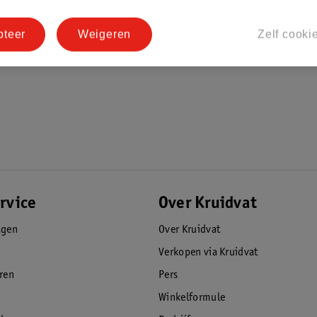
pteer
Weigeren
Zelf cooki
rvice
Over Kruidvat
agen
Over Kruidvat
Verkopen via Kruidvat
eren
Pers
Winkelformule