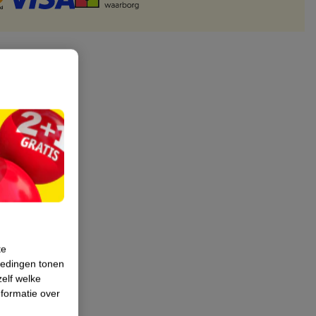
te
iedingen tonen
zelf welke
formatie over