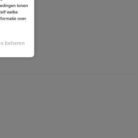
iedingen tonen
zelf welke
formatie over
es beheren