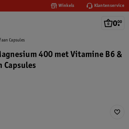
Winkels
Klantenservice
0
.
00
faan Capsules
Magnesium 400 met Vitamine B6 &
n Capsules