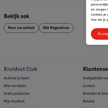
persoonlijk
en zorgen w
cookies je 
Bekijk ook
hoe we je 
Meer
Lucovitaal
Alle Magnesium
Acce
Kruidvat Club
Klantense
Activeer je kaart
Veelgestelde vr
Alle voordelen
Contact
Gratis producten
Bestellen & lev
Mijn Kruidvat
Betalen