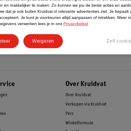
er en makkelijker te maken.
Zo kunnen we jou de beste acties en aanb
e dat je ook buiten Kruidvat.nl relevante advertenties ziet.
Je bepaalt 
accepteert.
Je kunt je voorkeuren altijd aanpassen of intrekken.
Meer in
gegevens verwerken lees je in ons
Privacybeleid
.
pteer
Weigeren
Zelf cooki
rvice
Over Kruidvat
agen
Over Kruidvat
Verkopen via Kruidvat
eren
Pers
Winkelformule