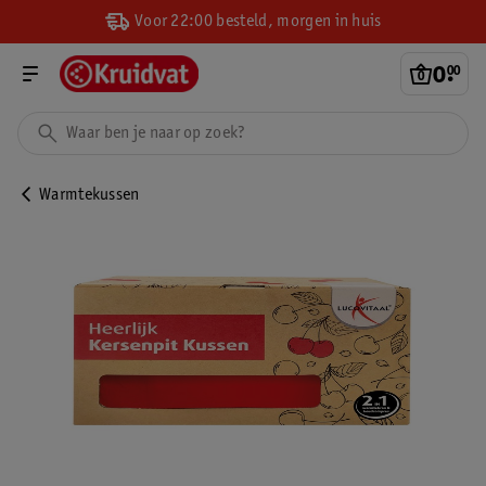
Voor 22:00 besteld, morgen in huis
0
.
00
Warmtekussen