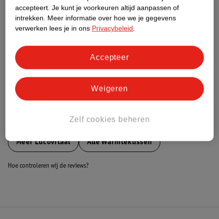
accepteert.
Je kunt je voorkeuren altijd aanpassen of
Nature Impact Score
intrekken.
Meer informatie over hoe we je gegevens
Dit product heeft (nog) geen Nature
verwerken lees je in ons
Privacybeleid
.
Impact Score.
Meer informatie
Accepteer
Bestel & Bezorginformatie
Weigeren
Zelf cookies beheren
Bekijk ook
Meer
Lucovitaal
Alle Warmtekussen
Hoe controleren wij de reviews?