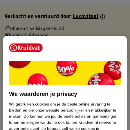
Verkocht en verstuurd door
Lucovitaal
Binnen 1 werkdag verstuurd
Gratis thuisbezorgd
Gratis retourneren via verkooppartner.
Gratis punten met je Kruidvat kaart
Over dit product
We waarderen je privacy
Productinformatie
Wij gebruiken cookies om je de beste online ervaring te
bieden en om onze website persoonlijker en makkelijker te
maken.
Zo kunnen we jou de beste acties en aanbiedingen
Etiketinformatie
tonen en zorgen we dat je ook buiten Kruidvat.nl relevante
advertenties ziet.
Je bepaalt zelf welke cookies je