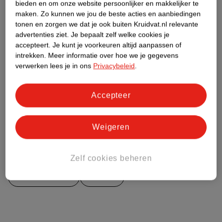
bieden en om onze website persoonlijker en makkelijker te
Etiketinformatie
maken.
Zo kunnen we jou de beste acties en aanbiedingen
tonen en zorgen we dat je ook buiten Kruidvat.nl relevante
advertenties ziet.
Je bepaalt zelf welke cookies je
Nature Impact Score
accepteert.
Je kunt je voorkeuren altijd aanpassen of
intrekken.
Meer informatie over hoe we je gegevens
Dit product heeft (nog) geen Nature
verwerken lees je in ons
Privacybeleid
.
Impact Score.
Meer informatie
Accepteer
Bestel & Bezorginformatie
Weigeren
Bekijk ook
Zelf cookies beheren
Meer
Lucovitaal
Alle CBD