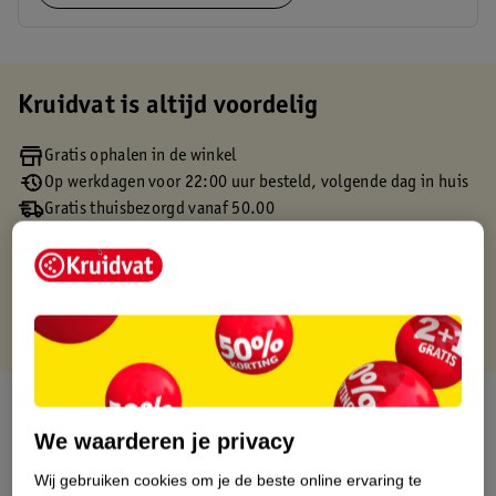
Kruidvat is altijd voordelig
Gratis ophalen in de winkel
Op werkdagen voor 22:00 uur besteld, volgende dag in huis
Gratis thuisbezorgd vanaf 50.00
Gratis retourneren binnen 30 dagen
Gratis punten met je Kruidvat kaart
Over dit product
We waarderen je privacy
Productinformatie
Wij gebruiken cookies om je de beste online ervaring te