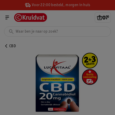
Voor 22:00 besteld, morgen in huis
0
.
00
CBD