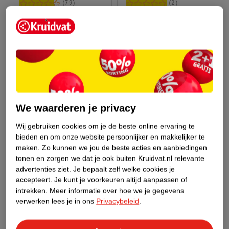
Voedende Crème
Elixir Intens Voedende
79
2
Haarolie
We waarderen je privacy
Wij gebruiken cookies om je de beste online ervaring te
bieden en om onze website persoonlijker en makkelijker te
11
.
99
11
.
99
maken.
Zo kunnen we jou de beste acties en aanbiedingen
tonen en zorgen we dat je ook buiten Kruidvat.nl relevante
advertenties ziet.
Je bepaalt zelf welke cookies je
Garnier Loving Blends
Garnier Loving Blends
accepteert.
Je kunt je voorkeuren altijd aanpassen of
Sun-Kissed Chamomile
Honing Goud
intrekken.
Meer informatie over hoe we je gegevens
& Bloemenhoning
120ml
Herstellend Serum
115ml
verwerken lees je in ons
Privacybeleid
.
Lightening Elixir
3
49