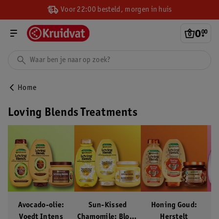
Voor 22:00 besteld, morgen in huis
0
.
00
Home
Loving Blends Treatments
Avocado-olie:
Sun-Kissed
Honing Goud:
Voedt Intens
Chamomile: Blond
Herstelt