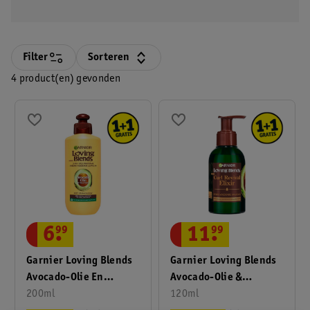
haar
Filter
Sorteren
4 product(en) gevonden
6
.
99
11
.
99
Garnier Loving Blends
Garnier Loving Blends
Avocado-Olie En
Avocado-Olie &
Karitéboter Intens
200ml
Sheaboter Curl Revival
120ml