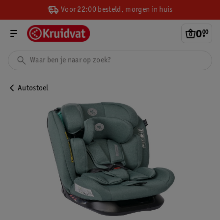
Voor 22:00 besteld, morgen in huis
0
.
00
Autostoel