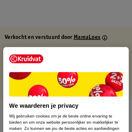
Verkocht en verstuurd door
MamaLoes
Binnen 1 werkdag verstuurd
Gratis thuisbezorgd
Gratis retourneren via verkooppartner.
Gratis punten met je Kruidvat kaart
We waarderen je privacy
Over dit product
Wij gebruiken cookies om je de beste online ervaring te
bieden en om onze website persoonlijker en makkelijker te
Productinformatie
maken.
Zo kunnen we jou de beste acties en aanbiedingen