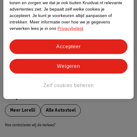
tonen en zorgen we dat je ook buiten Kruidvat.nl relevante
Etiketinformatie
advertenties ziet.
Je bepaalt zelf welke cookies je
accepteert.
Je kunt je voorkeuren altijd aanpassen of
intrekken.
Meer informatie over hoe we je gegevens
Nature Impact Score
verwerken lees je in ons
Privacybeleid
.
Dit product heeft (nog) geen Nature
Impact Score.
Accepteer
Meer informatie
Weigeren
Bestel & Bezorginformatie
Zelf cookies beheren
Bekijk ook
Meer
Lorelli
Alle Autostoel
Hoe controleren wij de reviews?