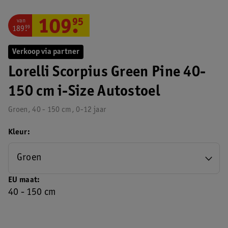
van
109
.
95
189
.
99
Verkoop via partner
Lorelli Scorpius Green Pine 40-
150 cm i-Size Autostoel
Groen, 40 - 150 cm, 0-12 jaar
Kleur
Groen
EU maat
40 - 150 cm