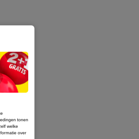
te
iedingen tonen
zelf welke
formatie over