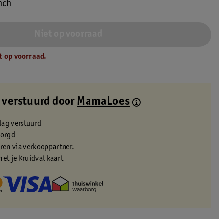
nch
Niet op voorraad
t op voorraad.
 verstuurd door
MamaLoes
dag verstuurd
zorgd
eren via verkooppartner.
met je Kruidvat kaart