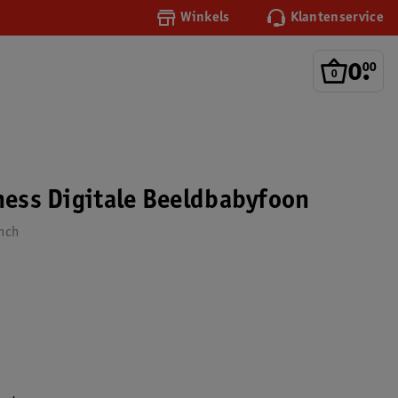
Winkels
Klantenservice
0
.
00
eness Digitale Beeldbabyfoon
inch