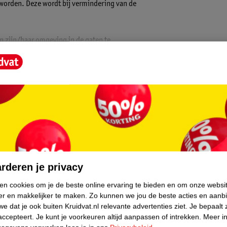
worden. Deze wordt bij vermindering van de
en zijn/haar omgeving in de gaten te
) LCD kleurenscherm met een heldere
je de temperatuur in de babykamer (met een
spreekfunctie en de mogelijkheid om op
nit.
aan. Mocht de verbinding wegvallen of de
core.
 wel zo'n veilig gevoel! Verder kun je vanuit
n. Ten slotte is het ook mogelijk om een
rderen je privacy
ijd is om je kleintje te voeden.
ken cookies om je de beste online ervaring te bieden en om onze websi
er en makkelijker te maken.
Zo kunnen we jou de beste acties en aanb
e tot je beschikking. De ouder-unit werkt op
e dat je ook buiten Kruidvat.nl relevante advertenties ziet.
Je bepaalt 
van een USB kabel. Er worden 2 adapters
accepteert.
Je kunt je voorkeuren altijd aanpassen of intrekken.
Meer in