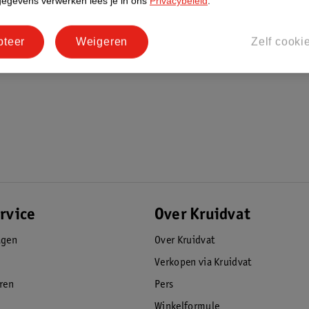
gegevens verwerken lees je in ons
Privacybeleid
.
pteer
Weigeren
Zelf cooki
rvice
Over Kruidvat
agen
Over Kruidvat
Verkopen via Kruidvat
eren
Pers
Winkelformule