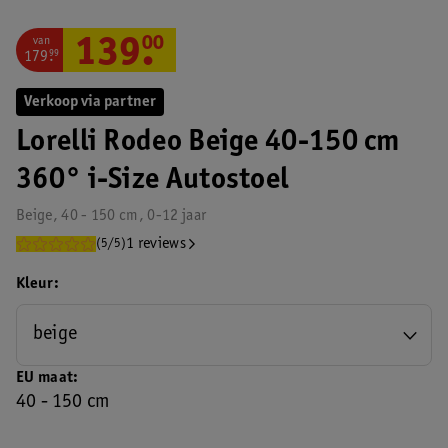
van
139
.
00
179
.
99
Verkoop via partner
Lorelli Rodeo Beige 40-150 cm
360° i-Size Autostoel
Beige, 40 - 150 cm, 0-12 jaar
1 reviews
(5/5)
Kleur
beige
EU maat
40 - 150 cm