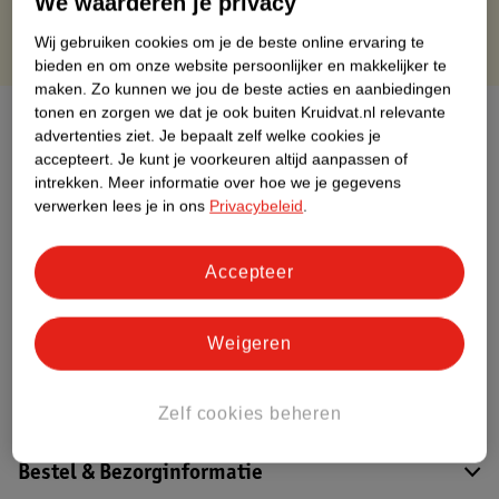
We waarderen je privacy
Wij gebruiken cookies om je de beste online ervaring te
bieden en om onze website persoonlijker en makkelijker te
maken.
Zo kunnen we jou de beste acties en aanbiedingen
tonen en zorgen we dat je ook buiten Kruidvat.nl relevante
Over dit product
advertenties ziet.
Je bepaalt zelf welke cookies je
accepteert.
Je kunt je voorkeuren altijd aanpassen of
Productinformatie
intrekken.
Meer informatie over hoe we je gegevens
verwerken lees je in ons
Privacybeleid
.
Etiketinformatie
Accepteer
Nature Impact Score
Dit product heeft (nog) geen Nature
Weigeren
Impact Score.
Meer informatie
Zelf cookies beheren
Bestel & Bezorginformatie