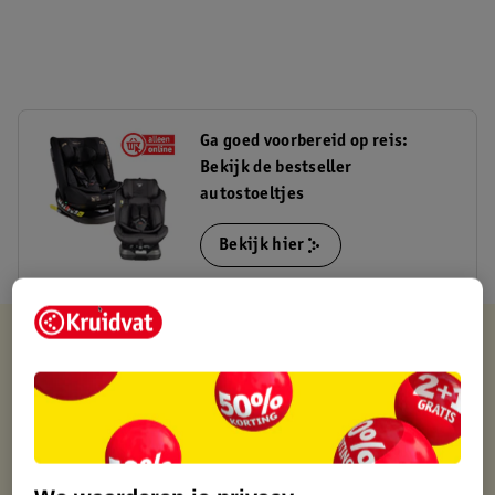
Ga goed voorbereid op reis:
Bekijk de bestseller
autostoeltjes
Bekijk hier
Verkocht en verstuurd door
MamaLoes
Binnen 1 werkdag verstuurd
Gratis thuisbezorgd
Gratis retourneren via verkooppartner.
Gratis punten met je Kruidvat kaart