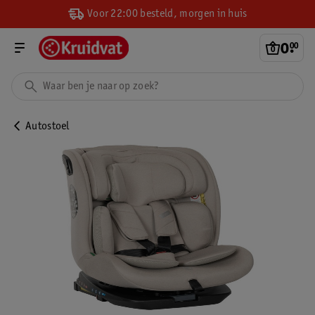
Voor 22:00 besteld, morgen in huis
0
.
00
Autostoel