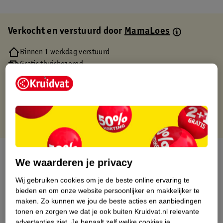
Verkocht en verstuurd door
MamaLoes
Binnen 1 werkdag verstuurd
Gratis thuisbezorgd
Gratis retourneren via verkooppartner.
Gratis punten met je Kruidvat kaart
Over dit product
We waarderen je privacy
Productinformatie
Wij gebruiken cookies om je de beste online ervaring te
bieden en om onze website persoonlijker en makkelijker te
maken.
Zo kunnen we jou de beste acties en aanbiedingen
Etiketinformatie
tonen en zorgen we dat je ook buiten Kruidvat.nl relevante
advertenties ziet.
Je bepaalt zelf welke cookies je