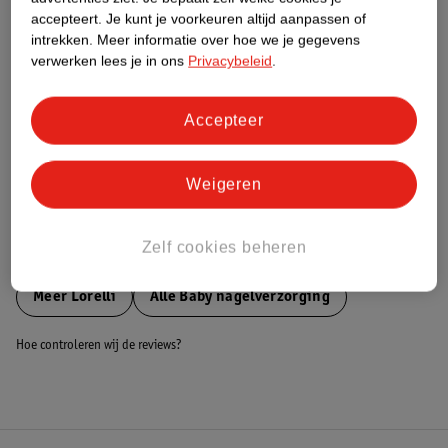
accepteert.
Je kunt je voorkeuren altijd aanpassen of
Nature Impact Score
intrekken.
Meer informatie over hoe we je gegevens
Dit product heeft (nog) geen Nature
verwerken lees je in ons
Privacybeleid
.
Impact Score.
Meer informatie
Accepteer
Bestel & Bezorginformatie
Weigeren
Zelf cookies beheren
Bekijk ook
Meer
Lorelli
Alle Baby nagelverzorging
Hoe controleren wij de reviews?