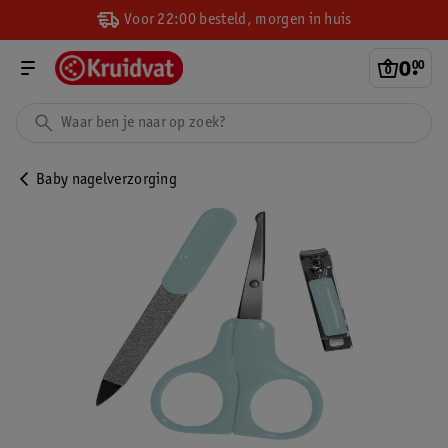
Voor 22:00 besteld, morgen in huis
0
.
00
Baby nagelverzorging