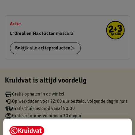
Actie
L'Oreal en Max Factor mascara
Bekijk alle actieproducten
Kruidvat is altijd voordelig
Gratis ophalen in de winkel
Op werkdagen voor 22:00 uur besteld, volgende dag in huis
Gratis thuisbezorgd vanaf 50.00
Gratis retourneren binnen 30 dagen
Gratis punten met je Kruidvat kaart