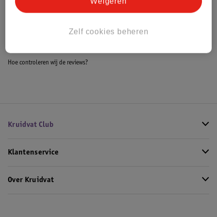
Weigeren
Bekijk ook
Zelf cookies beheren
Meer
L'Oreal
Alle Mascara
Hoe controleren wij de reviews?
Kruidvat Club
Klantenservice
Over Kruidvat