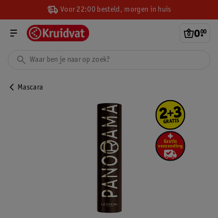
Voor 22:00 besteld, morgen in huis
0
.
00
Mascara