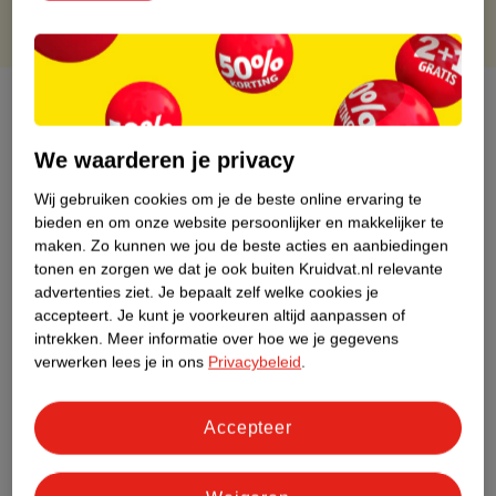
Over dit product
Productinformatie
We waarderen je privacy
Wij gebruiken cookies om je de beste online ervaring te
Etiketinformatie
bieden en om onze website persoonlijker en makkelijker te
maken.
Zo kunnen we jou de beste acties en aanbiedingen
tonen en zorgen we dat je ook buiten Kruidvat.nl relevante
Nature Impact Score
advertenties ziet.
Je bepaalt zelf welke cookies je
accepteert.
Je kunt je voorkeuren altijd aanpassen of
Dit product heeft (nog) geen Nature
intrekken.
Meer informatie over hoe we je gegevens
Impact Score.
verwerken lees je in ons
Privacybeleid
.
Meer informatie
Accepteer
Bestel & Bezorginformatie