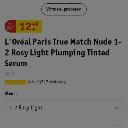
Virtueel proberen
van
12
.
49
24
.
99
L'Oréal Paris True Match Nude 1-
2 Rosy Light Plumping Tinted
Serum
30ml
717 reviews
(4.51/5)
Kleur
1-2 Rosy Light