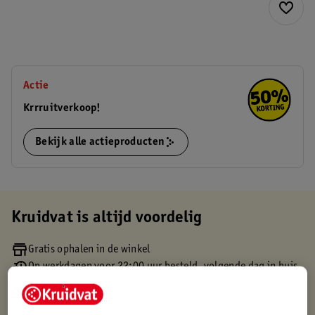
Actie
Krrruitverkoop!
Bekijk alle actieproducten
Kruidvat is altijd voordelig
Gratis ophalen in de winkel
Op werkdagen voor 22:00 uur besteld, volgende dag in huis
Gratis thuisbezorgd vanaf 50.00
Gratis retourneren binnen 30 dagen