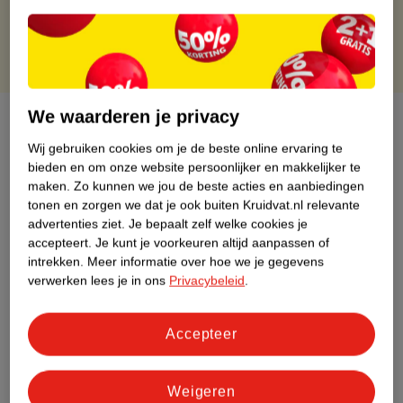
Gratis punten met je Kruidvat kaart
We waarderen je privacy
Over dit product
Wij gebruiken cookies om je de beste online ervaring te
Productinformatie
bieden en om onze website persoonlijker en makkelijker te
maken.
Zo kunnen we jou de beste acties en aanbiedingen
tonen en zorgen we dat je ook buiten Kruidvat.nl relevante
Etiketinformatie
advertenties ziet.
Je bepaalt zelf welke cookies je
accepteert.
Je kunt je voorkeuren altijd aanpassen of
intrekken.
Meer informatie over hoe we je gegevens
Nature Impact Score
verwerken lees je in ons
Privacybeleid
.
Dit product heeft (nog) geen Nature
Impact Score.
Accepteer
Meer informatie
Weigeren