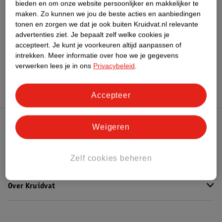
bieden en om onze website persoonlijker en makkelijker te
maken.
Zo kunnen we jou de beste acties en aanbiedingen
Bekijk ook
tonen en zorgen we dat je ook buiten Kruidvat.nl relevante
advertenties ziet.
Je bepaalt zelf welke cookies je
Meer
L'Oreal
Alle Foundation
accepteert.
Je kunt je voorkeuren altijd aanpassen of
intrekken.
Meer informatie over hoe we je gegevens
verwerken lees je in ons
Privacybeleid
.
Hoe controleren wij de reviews?
Accepteer
Weigeren
Kruidvat Club
Zelf cookies beheren
Klantenservice
Over Kruidvat